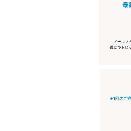
最
メールマ
役立つトピ
※1回のご