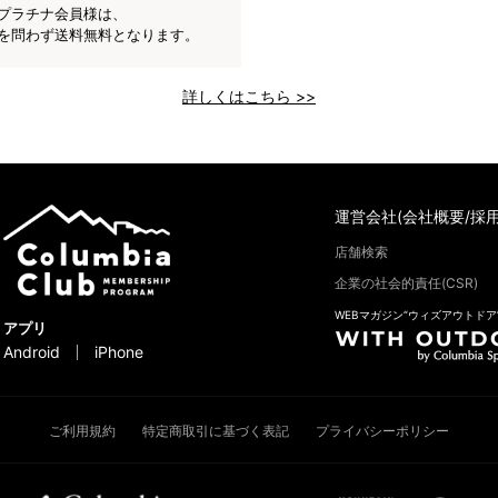
プラチナ会員様は、
を問わず送料無料となります。
詳しくはこちら >>
運営会社(会社概要/採用
店舗検索
企業の社会的責任(CSR)
WEBマガジン“ウィズアウトドア
アプリ
Android
iPhone
ご利用規約
特定商取引に基づく表記
プライバシーポリシー