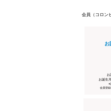
会員（コロン
お
お
お誕生
会員登録