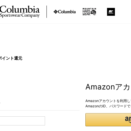
ポイント還元
Amazon
Amazonアカウントを利用
。
AmazonのID、パスワー