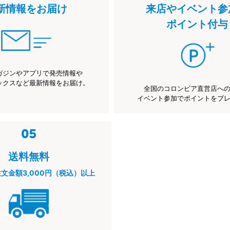
新情報をお届け
来店やイベント参
ポイント付与
ガジンやアプリで発売情報や
ックスなど最新情報をお届け。
全国のコロンビア直営店へ
イベント参加でポイントをプ
送料無料
注文金額3,000円（税込）以上