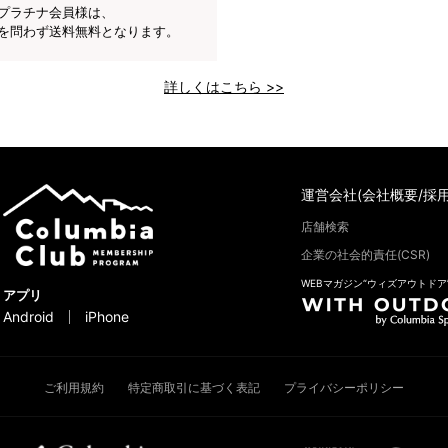
プラチナ会員様は、
を問わず送料無料となります。
詳しくはこちら >>
運営会社(会社概要/採用
店舗検索
企業の社会的責任(CSR)
WEBマガジン“ウィズアウトドア
アプリ
Android
iPhone
ご利用規約
特定商取引に基づく表記
プライバシーポリシー