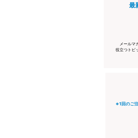
最
メールマ
役立つトピ
※1回のご