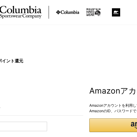
ポイント還元
Amazon
Amazonアカウントを利用
。
AmazonのID、パスワー