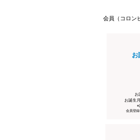
会員（コロン
お
お
お誕生
会員登録