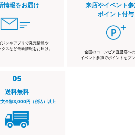
新情報をお届け
来店やイベント参
ポイント付与
ガジンやアプリで発売情報や
ックスなど最新情報をお届け。
全国のコロンビア直営店へ
イベント参加でポイントをプ
送料無料
注文金額3,000円（税込）以上