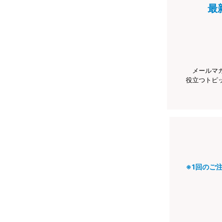
最
メールマ
役立つトピ
※1回のご