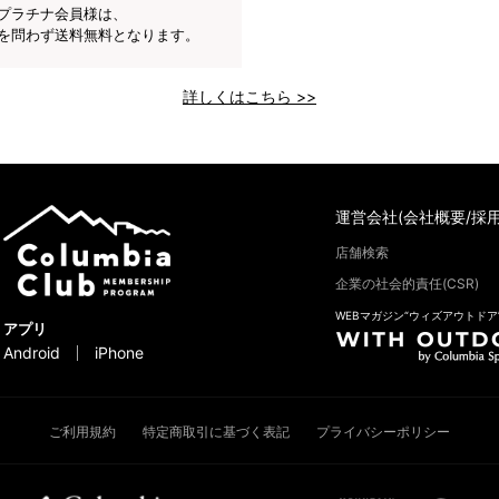
プラチナ会員様は、
を問わず送料無料となります。
詳しくはこちら >>
運営会社(会社概要/採用
店舗検索
企業の社会的責任(CSR)
WEBマガジン“ウィズアウトドア
アプリ
Android
iPhone
ご利用規約
特定商取引に基づく表記
プライバシーポリシー