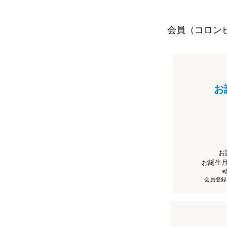
会員（コロン
お
お
お誕生
会員登録