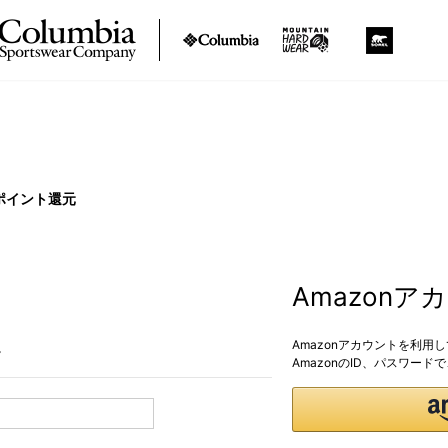
ポイント還元
Amazon
Amazonアカウントを利用
。
AmazonのID、パスワー