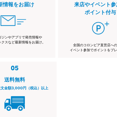
新情報をお届け
来店やイベント参
ポイント付与
ガジンやアプリで発売情報や
ックスなど最新情報をお届け。
全国のコロンビア直営店へ
イベント参加でポイントをプ
送料無料
注文金額3,000円（税込）以上