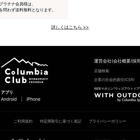
プラチナ会員様は、
を問わず送料無料となります。
詳しくはこちら >>
運営会社(会社概要/採用
店舗検索
企業の社会的責任(CSR)
WEBマガジン“ウィズアウトドア
アプリ
Android
iPhone
ご利用規約
特定商取引に基づく表記
プライバシーポリシー