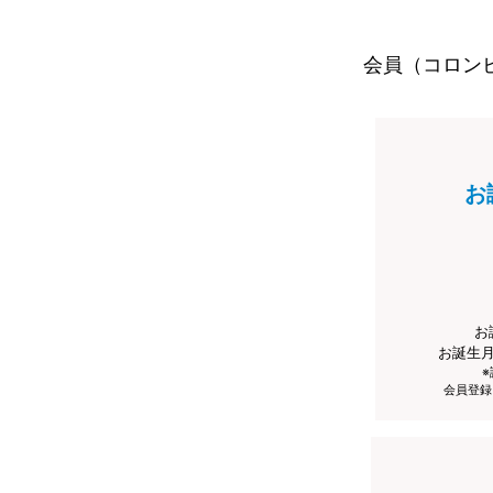
会員（コロン
お
お
お誕生
会員登録