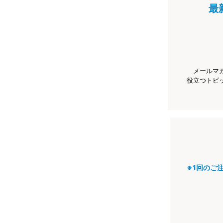
最
メールマ
役立つトピ
※1回のご