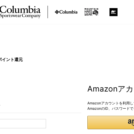
ポイント還元
Amazon
Amazonアカウントを利用
。
AmazonのID、パスワー