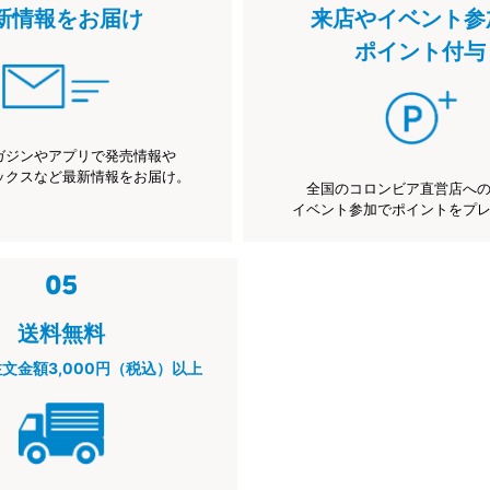
新情報をお届け
来店やイベント参
ポイント付与
ガジンやアプリで発売情報や
ックスなど最新情報をお届け。
全国のコロンビア直営店へ
イベント参加でポイントをプ
送料無料
注文金額3,000円（税込）以上