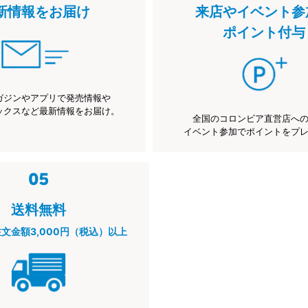
新情報をお届け
来店やイベント参
ポイント付与
ガジンやアプリで発売情報や
ックスなど最新情報をお届け。
全国のコロンビア直営店へ
イベント参加でポイントをプ
送料無料
注文金額3,000円（税込）以上