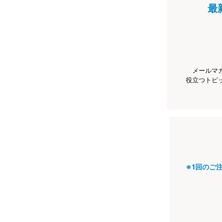
最
メールマ
役立つトピ
※1回のご