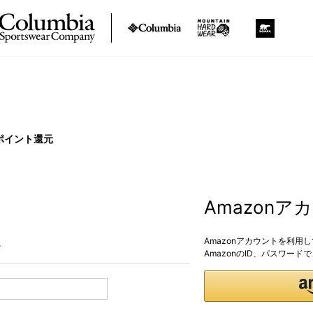
ポイント還元
Amazon
Amazonアカウントを利用
。
AmazonのID、パスワー