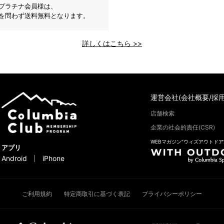
プラチナ会員様は、
を問わず送料無料となります。
詳しくはこちら >>
運営会社(会社概要/採用
店舗検索
企業の社会的責任(CSR)
WEBマガジン“ウィズアウトドア
アプリ
Android
iPhone
ご利用規約
特定商取引に基づく表記
プライバシーポリシー