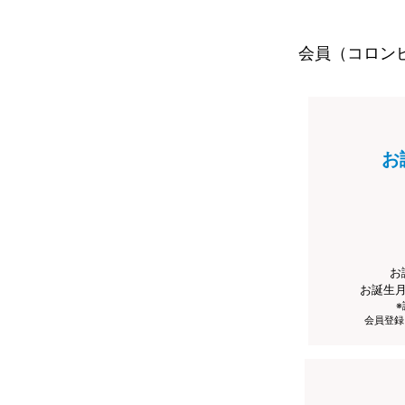
会員（コロン
お
お
お誕生
会員登録