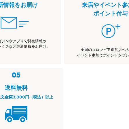
新情報をお届け
来店やイベント参
ポイント付与
ガジンやアプリで発売情報や
ックスなど最新情報をお届け。
全国のコロンビア直営店へ
イベント参加でポイントをプ
送料無料
注文金額3,000円（税込）以上