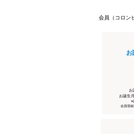
会員（コロン
お
お
お誕生
会員登録