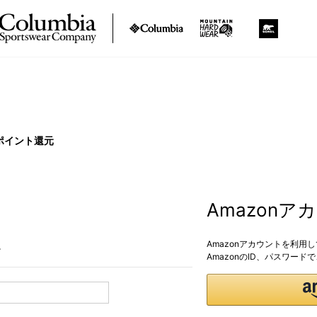
ポイント還元
Amazon
Amazonアカウントを利用
。
AmazonのID、パスワー