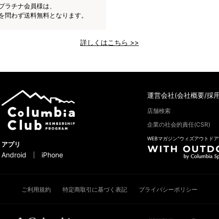
プラチナ会員様は、
を問わず送料無料となります。
詳しくはこちら >>
運営会社(会社概要/採用
店舗検索
企業の社会的責任(CSR)
WEBマガジン“ウィズアウトドア
アプリ
Android
iPhone
ご利用規約
特定商取引に基づく表記
プライバシーポリシー