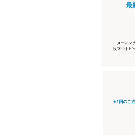
最
メールマ
役立つトピ
※1回のご