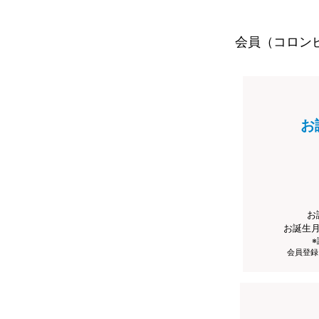
会員（コロン
お
お
お誕生
会員登録