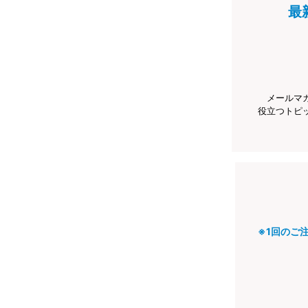
最
メールマ
役立つトピ
※1回のご