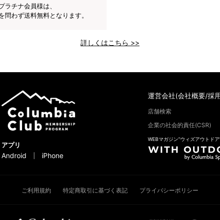
プラチナ会員様は、
を問わず送料無料となります。
詳しくはこちら >>
運営会社(会社概要/採用
店舗検索
企業の社会的責任(CSR)
WEBマガジン“ウィズアウトドア
アプリ
Android
iPhone
ご利用規約
特定商取引に基づく表記
プライバシーポリシー