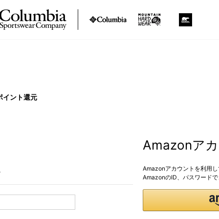
ポイント還元
Amazon
Amazonアカウントを利用
。
AmazonのID、パスワー