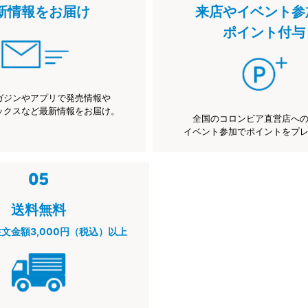
新情報をお届け
来店やイベント参
ポイント付与
ガジンやアプリで発売情報や
ックスなど最新情報をお届け。
全国のコロンビア直営店へ
イベント参加でポイントをプ
送料無料
注文金額3,000円（税込）以上