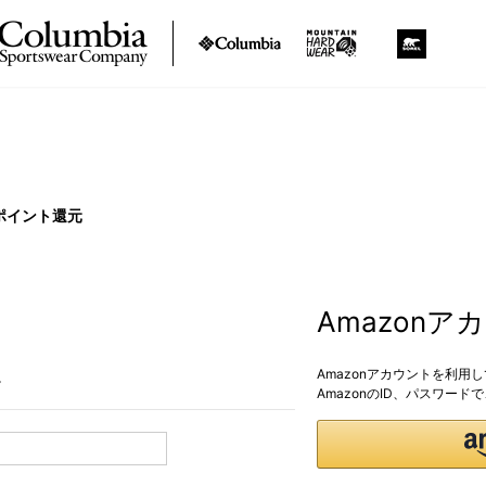
ポイント還元
Amazon
Amazonアカウントを利用
。
AmazonのID、パスワー