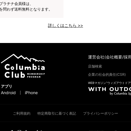
プラチナ会員様は、
を問わず送料無料となります。
詳しくはこちら >>
運営会社(会社概要/採用
店舗検索
企業の社会的責任(CSR)
WEBマガジン“ウィズアウトドア
アプリ
Android
iPhone
ご利用規約
特定商取引に基づく表記
プライバシーポリシー