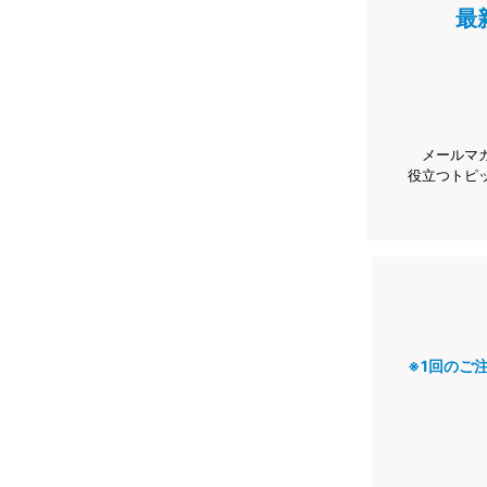
最
メールマ
役立つトピ
※1回のご