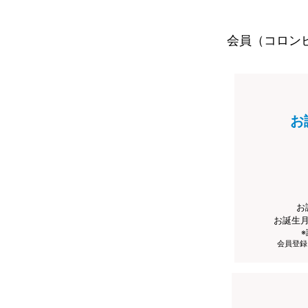
会員（コロン
お
お
お誕生
会員登録