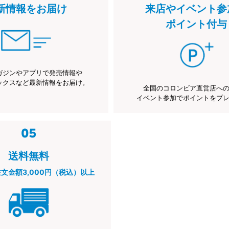
新情報をお届け
来店やイベント参
ポイント付与
ガジンやアプリで発売情報や
ックスなど最新情報をお届け。
全国のコロンビア直営店へ
イベント参加でポイントをプ
送料無料
注文金額3,000円（税込）以上