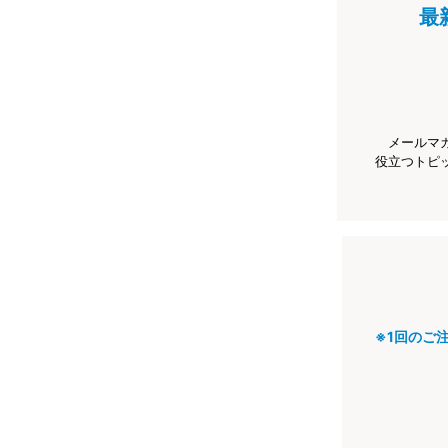
最
メールマ
役立つトピ
※1回のご