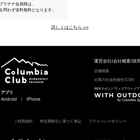
プラチナ会員様は、
を問わず送料無料となります。
詳しくはこちら >>
運営会社(会社概要/採用
店舗検索
企業の社会的責任(CSR)
WEBマガジン“ウィズアウトドア
アプリ
Android
iPhone
ご利用規約
特定商取引に基づく表記
プライバシーポリシー