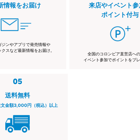
新情報をお届け
来店やイベント参
ポイント付与
ガジンやアプリで発売情報や
ックスなど最新情報をお届け。
全国のコロンビア直営店へ
イベント参加でポイントをプ
送料無料
注文金額3,000円（税込）以上