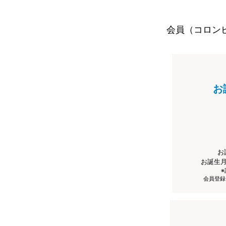
会員（コロン
お
お
お誕生
会員登録