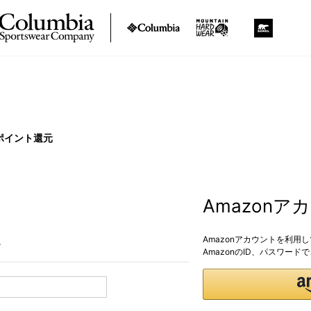
ポイント還元
Amazon
Amazonアカウントを利用
。
AmazonのID、パスワー