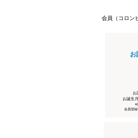
会員（コロン
お
お
お誕生
会員登録