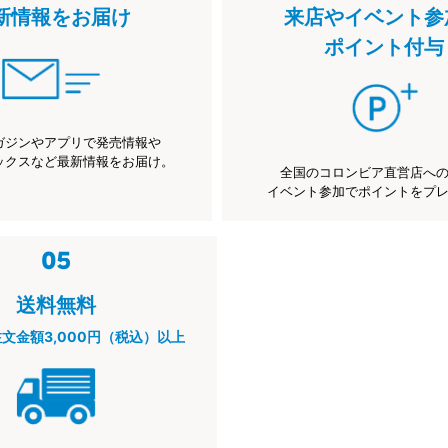
新情報をお届け
来店やイベント参
ポイント付与
ガジンやアプリで発売情報や
ックスなど最新情報をお届け。
全国のコロンビア直営店へ
イベント参加でポイントをプ
送料無料
注文金額3,000円（税込）以上