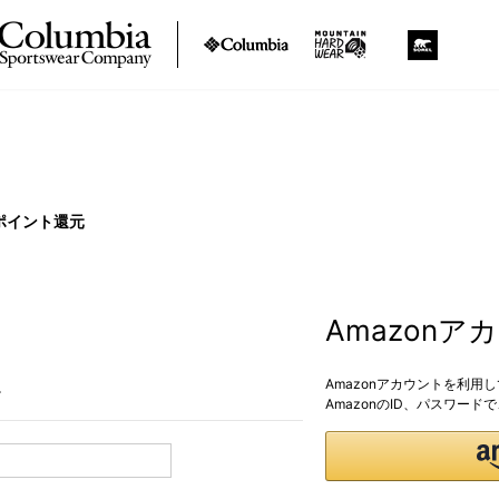
ポイント還元
Amazon
Amazonアカウントを利用
。
AmazonのID、パスワー