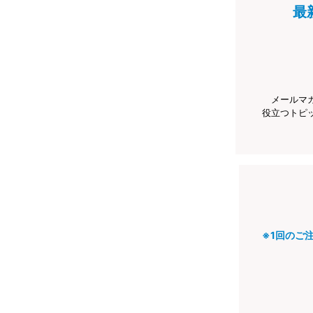
最
メールマ
役立つトピ
※1回のご