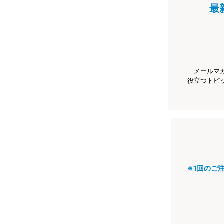
最
メールマ
役立つトピ
※1回のご