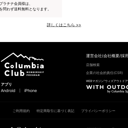
プラチナ会員様は、
を問わず送料無料となります。
詳しくはこちら >>
運営会社(会社概要/採用
店舗検索
企業の社会的責任(CSR)
WEBマガジン“ウィズアウトドア
アプリ
Android
iPhone
ご利用規約
特定商取引に基づく表記
プライバシーポリシー