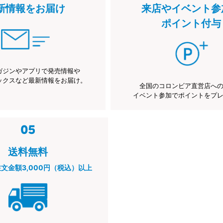
新情報をお届け
来店やイベント参
ポイント付与
ガジンやアプリで発売情報や
ックスなど最新情報をお届け。
全国のコロンビア直営店へ
イベント参加でポイントをプ
送料無料
注文金額3,000円（税込）以上