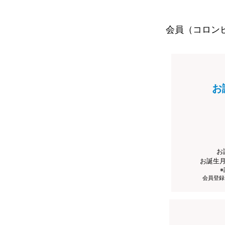
会員（コロン
お
お
お誕生
会員登録