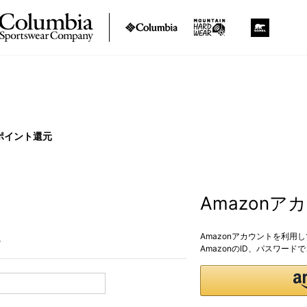
ポイント還元
Amazon
Amazonアカウントを利用
。
AmazonのID、パスワー