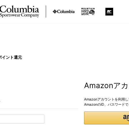
ポイント還元
Amazon
Amazonアカウントを利用
。
AmazonのID、パスワー