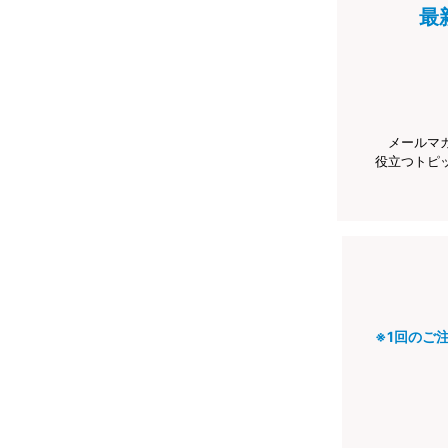
最
メールマ
役立つトピ
※1回のご