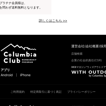
プラチナ会員様は、
を問わず送料無料となります。
詳しくはこちら >>
運営会社(会社概要/採用
店舗検索
企業の社会的責任(CSR)
WEBマガジン“ウィズアウトドア
アプリ
Android
iPhone
ご利用規約
特定商取引に基づく表記
プライバシーポリシー