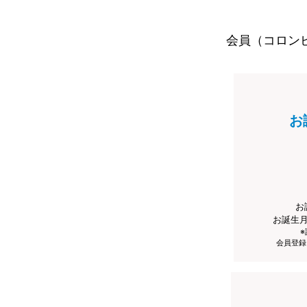
会員（コロン
お
お
お誕生
会員登録