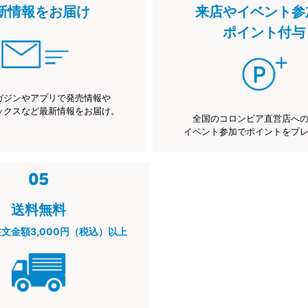
新情報をお届け
来店やイベント参
ポイント付与
ガジンやアプリで発売情報や
ックスなど最新情報をお届け。
全国のコロンビア直営店へ
イベント参加でポイントをプ
送料無料
注文金額3,000円（税込）以上