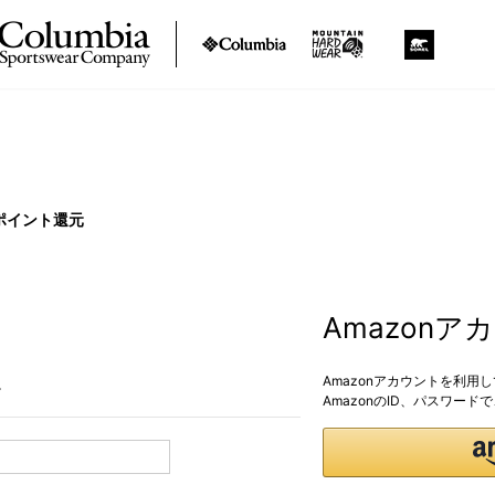
ポイント還元
Amazon
Amazonアカウントを利用
。
AmazonのID、パスワー