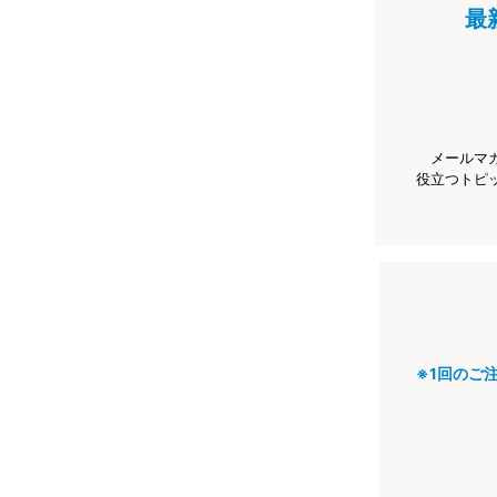
最
メールマ
役立つトピ
※1回のご