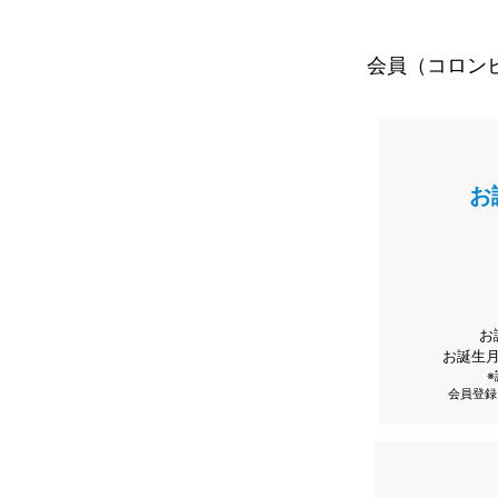
会員（コロン
お
お
お誕生
会員登録