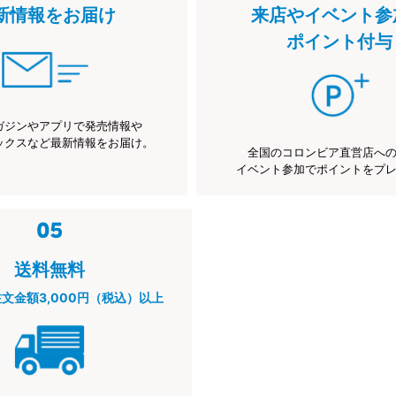
新情報をお届け
来店やイベント参
ポイント付与
ガジンやアプリで発売情報や
ックスなど最新情報をお届け。
全国のコロンビア直営店へ
イベント参加でポイントをプ
送料無料
注文金額3,000円（税込）以上