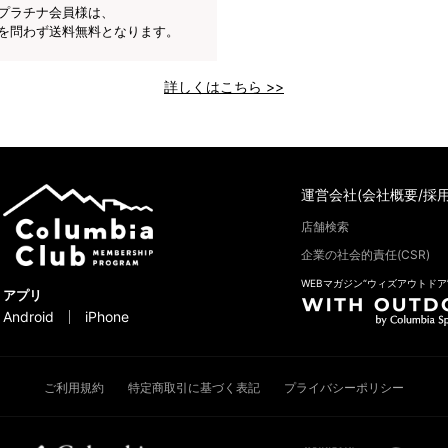
プラチナ会員様は、
を問わず送料無料となります。
詳しくはこちら >>
運営会社(会社概要/採用
店舗検索
企業の社会的責任(CSR)
WEBマガジン“ウィズアウトドア
アプリ
Android
iPhone
ご利用規約
特定商取引に基づく表記
プライバシーポリシー