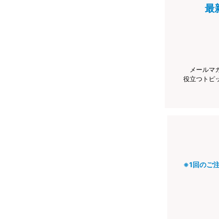
最
メールマ
役立つトピ
※1回のご