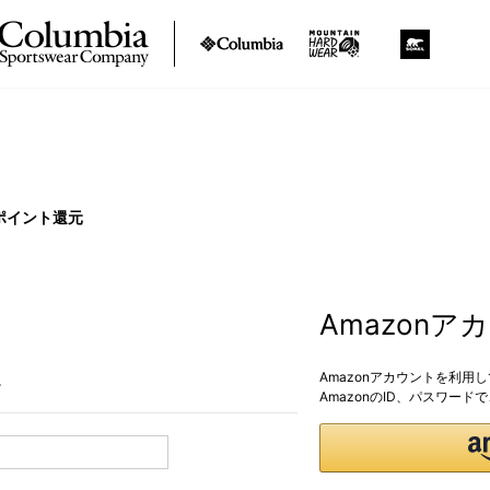
ポイント還元
Amazon
Amazonアカウントを利用
。
AmazonのID、パスワー