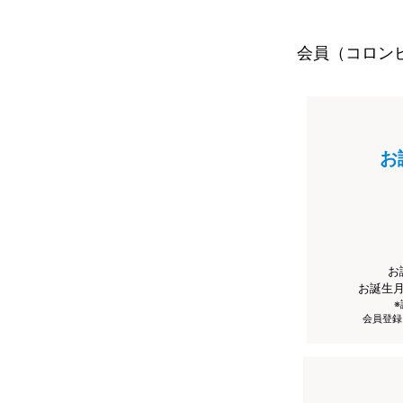
会員（コロン
お
お
お誕生
会員登録