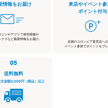
新情報をお届け
来店やイベント参
ポイント付与
ガジンやアプリで発売情報や
ックスなど最新情報をお届け。
全国のコロンビア直営店へ
イベント参加でポイントをプ
送料無料
注文金額3,000円（税込）以上