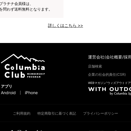
プラチナ会員様は、
を問わず送料無料となります。
詳しくはこちら >>
運営会社(会社概要/採用
店舗検索
企業の社会的責任(CSR)
WEBマガジン“ウィズアウトドア
アプリ
Android
iPhone
ご利用規約
特定商取引に基づく表記
プライバシーポリシー