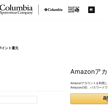
ポイント還元
Amazon
Amazonアカウントを利用
。
AmazonのID、パスワー