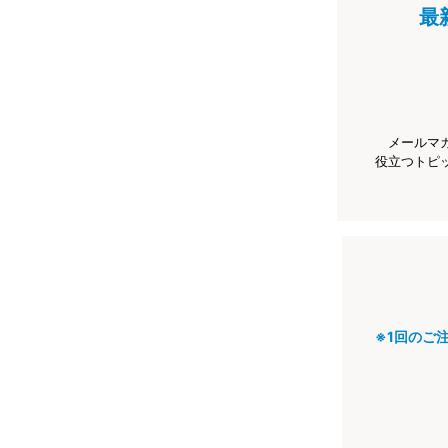
最
メールマ
役立つトピ
※1回のご