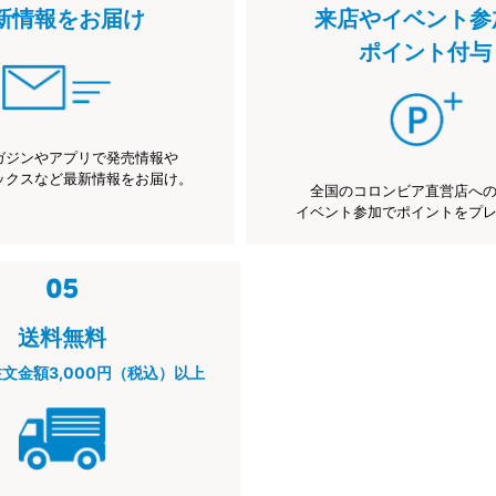
新情報をお届け
来店やイベント参
ポイント付与
ガジンやアプリで発売情報や
ックスなど最新情報をお届け。
全国のコロンビア直営店へ
イベント参加でポイントをプ
送料無料
注文金額3,000円（税込）以上