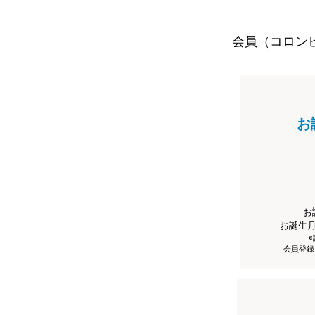
会員（コロン
お
お
お誕生
会員登録