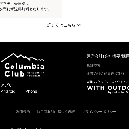
プラチナ会員様は、
を問わず送料無料となります。
詳しくはこちら >>
運営会社(会社概要/採用
店舗検索
企業の社会的責任(CSR)
WEBマガジン“ウィズアウトドア
アプリ
Android
iPhone
ご利用規約
特定商取引に基づく表記
プライバシーポリシー