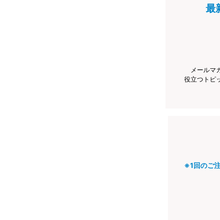
最
メールマ
役立つトピ
※1回のご