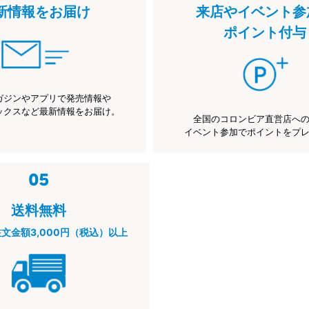
新情報をお届け
来店やイベント参
ポイント付与
ガジンやアプリで発売情報や
ックスなど最新情報をお届け。
全国のコロンビア直営店へ
イベント参加でポイントをプ
送料無料
注文金額3,000円（税込）以上