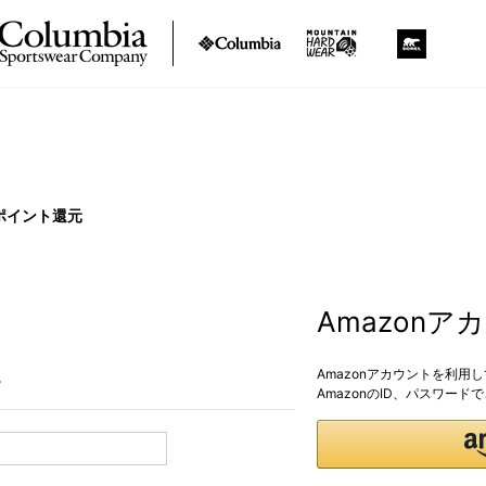
ポイント還元
Amazon
Amazonアカウントを利用
。
AmazonのID、パスワー