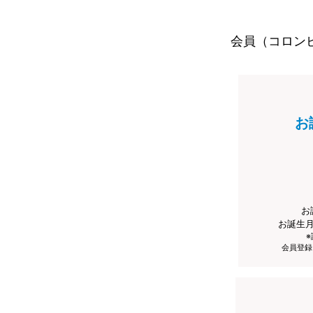
会員（コロン
お
お
お誕生
会員登録