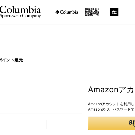
ポイント還元
Amazon
Amazonアカウントを利用
。
AmazonのID、パスワー