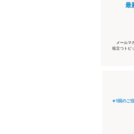
最
メールマ
役立つトピ
※1回のご