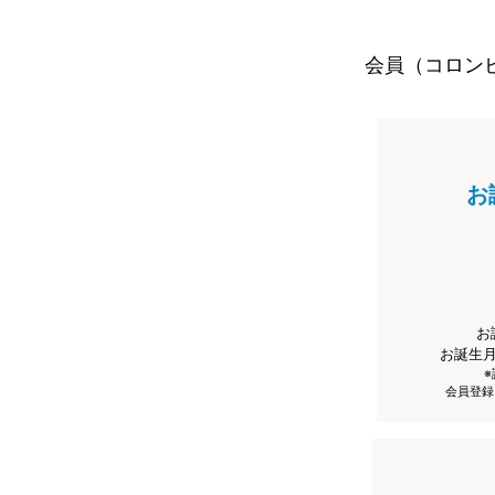
会員（コロン
お
お
お誕生
会員登録