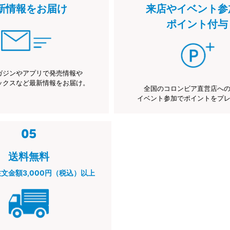
新情報をお届け
来店やイベント参
ポイント付与
ガジンやアプリで発売情報や
ックスなど最新情報をお届け。
全国のコロンビア直営店へ
イベント参加でポイントをプ
送料無料
注文金額3,000円（税込）以上