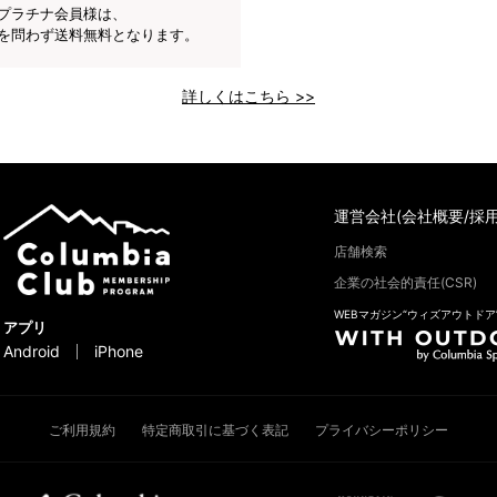
プラチナ会員様は、
を問わず送料無料となります。
詳しくはこちら >>
運営会社(会社概要/採用
店舗検索
企業の社会的責任(CSR)
WEBマガジン“ウィズアウトドア
アプリ
Android
iPhone
ご利用規約
特定商取引に基づく表記
プライバシーポリシー