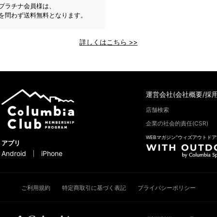
プラチナ会員様は、
を問わず送料無料となります。
詳しくはこちら >>
運営会社(会社概要/採用
店舗検索
企業の社会的責任(CSR)
WEBマガジン“ウィズアウトドア
アプリ
Android
iPhone
ご利用規約
特定商取引に基づく表記
プライバシーポリシー