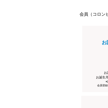
会員（コロン
お
お
お誕生
会員登録