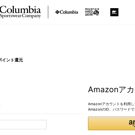
ポイント還元
Amazon
Amazonアカウントを利用
。
AmazonのID、パスワー