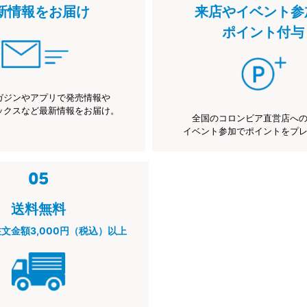
新情報をお届け
来店やイベント参
ポイント付与
ガジンやアプリで発売情報や
ックスなど最新情報をお届け。
全国のコロンビア直営店へ
イベント参加でポイントをプ
送料無料
注文金額3,000円（税込）以上