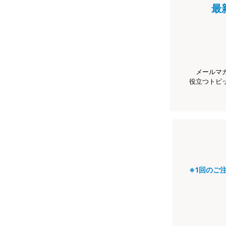
最
メールマ
役立つトピ
※1回のご