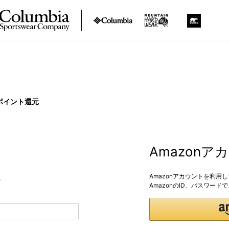
ポイント還元
Amazon
Amazonアカウントを利用
。
AmazonのID、パスワー