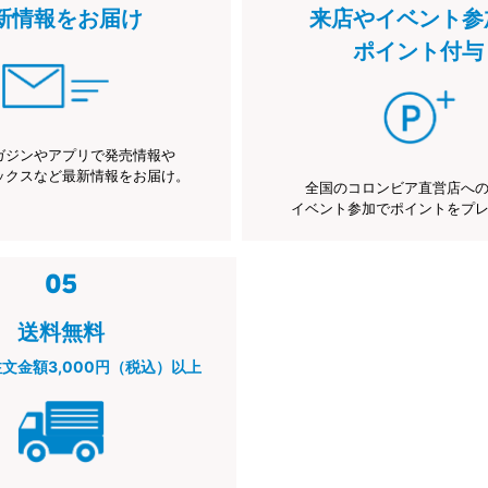
新情報をお届け
来店やイベント参
ポイント付与
ガジンやアプリで発売情報や
ックスなど最新情報をお届け。
全国のコロンビア直営店へ
イベント参加でポイントをプ
送料無料
注文金額3,000円（税込）以上