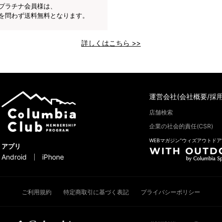
プラチナ会員様は、
を問わず送料無料となります。
詳しくはこちら >>
運営会社(会社概要/採用
店舗検索
企業の社会的責任(CSR)
WEBマガジン“ウィズアウトドア
アプリ
Android
iPhone
ご利用規約
特定商取引に基づく表記
プライバシーポリシー