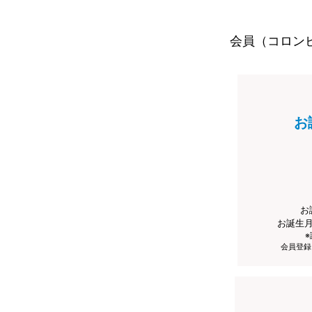
会員（コロン
お
お
お誕生
会員登録