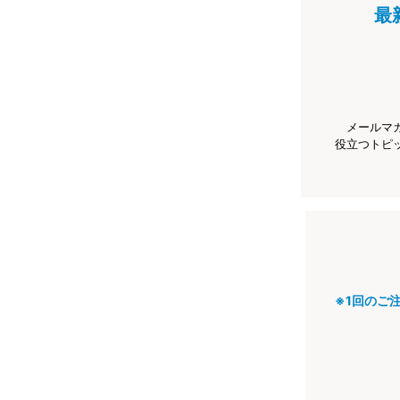
最
メールマ
役立つトピ
※1回のご