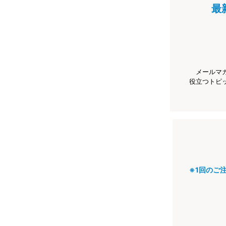
最
メールマ
役立つトピ
※1回のご