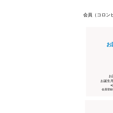
会員（コロン
お
お
お誕生
会員登録