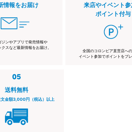
新情報をお届け
来店やイベント参
ポイント付与
ガジンやアプリで発売情報や
ックスなど最新情報をお届け。
全国のコロンビア直営店へ
イベント参加でポイントをプ
送料無料
注文金額3,000円（税込）以上