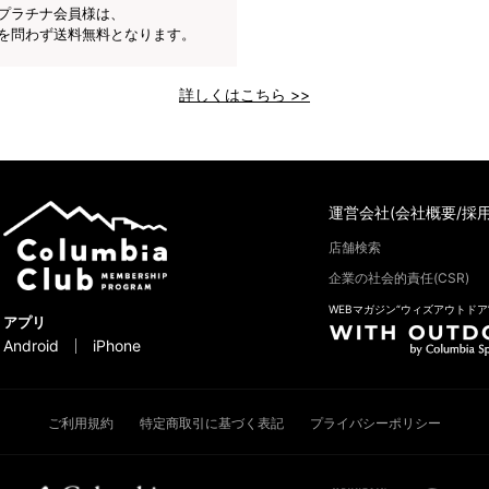
プラチナ会員様は、
を問わず送料無料となります。
詳しくはこちら >>
運営会社(会社概要/採用
店舗検索
企業の社会的責任(CSR)
WEBマガジン“ウィズアウトドア
アプリ
Android
iPhone
ご利用規約
特定商取引に基づく表記
プライバシーポリシー