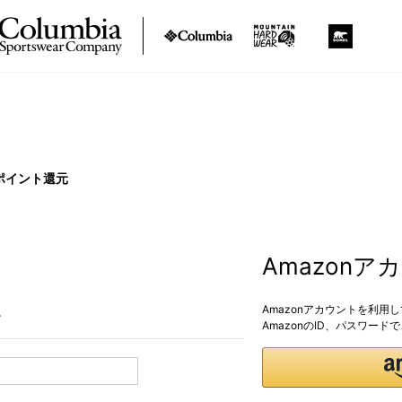
ポイント還元
Amazon
Amazonアカウントを利用
。
AmazonのID、パスワー