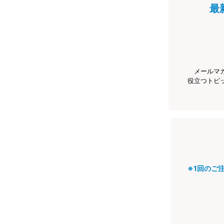
最
メールマ
役立つトピ
※1回のご