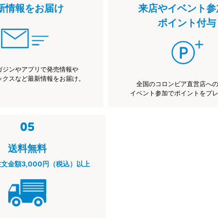
新情報をお届け
来店やイベント参
ポイント付与
ガジンやアプリで発売情報や
ックスなど最新情報をお届け。
全国のコロンビア直営店へ
イベント参加でポイントをプ
送料無料
注文金額3,000円（税込）以上