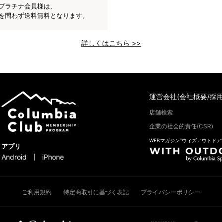
プラチナ会員様は、
を問わず送料無料となります。
詳しくはこちら >>
運営会社(会社概要/採用
店舗検索
企業の社会的責任(CSR)
WEBマガジン“ウィズアウトドア
アプリ
Android
iPhone
ご利用規約
特定商取引に基づく表記
プライバシーポリシー