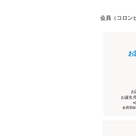
会員（コロン
お
お
お誕生
会員登録