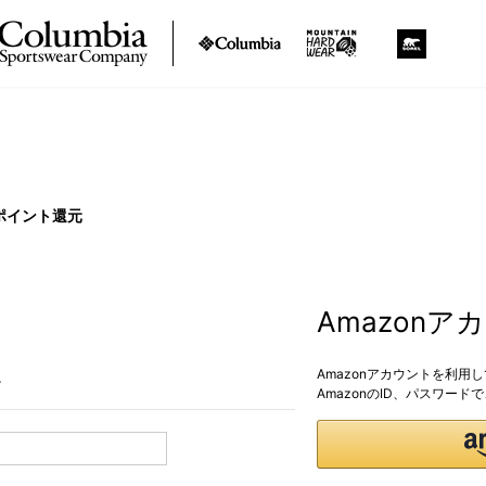
ポイント還元
Amazon
Amazonアカウントを利用
。
AmazonのID、パスワー