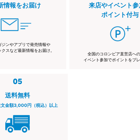
新情報をお届け
来店やイベント参
ポイント付与
ガジンやアプリで発売情報や
ックスなど最新情報をお届け。
全国のコロンビア直営店へ
イベント参加でポイントをプ
送料無料
注文金額3,000円（税込）以上