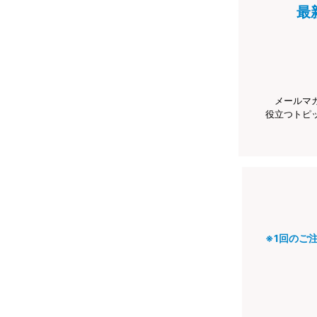
最
メールマ
役立つトピ
※1回のご