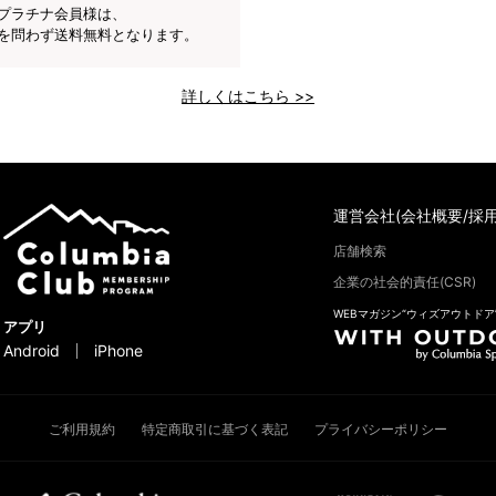
プラチナ会員様は、
を問わず送料無料となります。
詳しくはこちら >>
運営会社(会社概要/採用
店舗検索
企業の社会的責任(CSR)
WEBマガジン“ウィズアウトドア
アプリ
Android
iPhone
ご利用規約
特定商取引に基づく表記
プライバシーポリシー