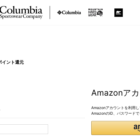
ポイント還元
Amazon
Amazonアカウントを利用
。
AmazonのID、パスワー