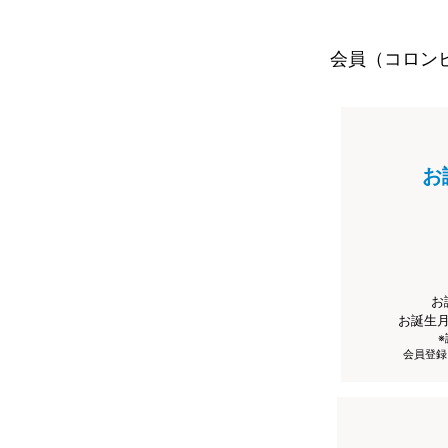
会員（コロン
お
お
お誕生
会員登録