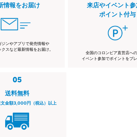
新情報をお届け
来店やイベント参
ポイント付与
ガジンやアプリで発売情報や
ックスなど最新情報をお届け。
全国のコロンビア直営店へ
イベント参加でポイントをプ
送料無料
注文金額3,000円（税込）以上