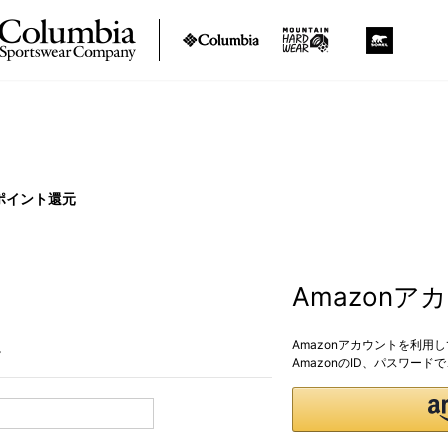
ポイント還元
Amazon
Amazonアカウントを利用
。
AmazonのID、パスワー