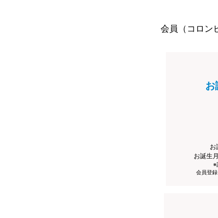
会員（コロン
お
お
お誕生
会員登録