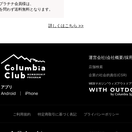
プラチナ会員様は、
を問わず送料無料となります。
詳しくはこちら >>
運営会社(会社概要/採用
店舗検索
企業の社会的責任(CSR)
WEBマガジン“ウィズアウトドア
アプリ
Android
iPhone
ご利用規約
特定商取引に基づく表記
プライバシーポリシー