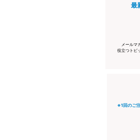
最
メールマ
役立つトピ
※1回のご