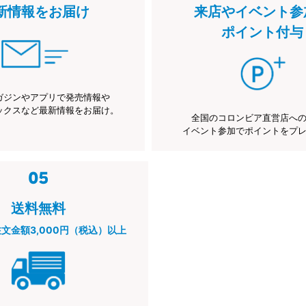
新情報をお届け
来店やイベント参
ポイント付与
ガジンやアプリで発売情報や
ックスなど最新情報をお届け。
全国のコロンビア直営店へ
イベント参加でポイントをプ
送料無料
注文金額3,000円（税込）以上