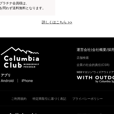
プラチナ会員様は、
を問わず送料無料となります。
詳しくはこちら >>
運営会社(会社概要/採用
店舗検索
企業の社会的責任(CSR)
WEBマガジン“ウィズアウトドア
アプリ
Android
iPhone
ご利用規約
特定商取引に基づく表記
プライバシーポリシー