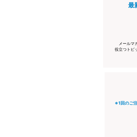
最
メールマ
役立つトピ
※1回のご