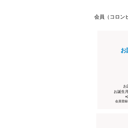
会員（コロン
お
お
お誕生
会員登録