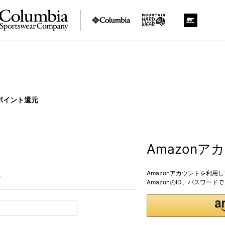
ポイント還元
Amazon
Amazonアカウントを利用
。
AmazonのID、パスワー