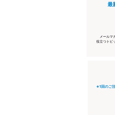
最
メールマ
役立つトピ
※1回のご