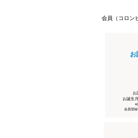
会員（コロン
お
お
お誕生
会員登録