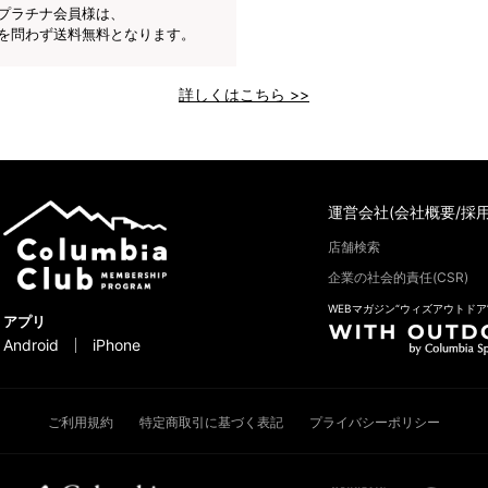
プラチナ会員様は、
を問わず送料無料となります。
詳しくはこちら >>
運営会社(会社概要/採用
店舗検索
企業の社会的責任(CSR)
WEBマガジン“ウィズアウトドア
アプリ
Android
iPhone
ご利用規約
特定商取引に基づく表記
プライバシーポリシー