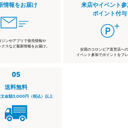
新情報をお届け
来店やイベント参
ポイント付与
ガジンやアプリで発売情報や
ックスなど最新情報をお届け。
全国のコロンビア直営店へ
イベント参加でポイントをプ
送料無料
注文金額3,000円（税込）以上