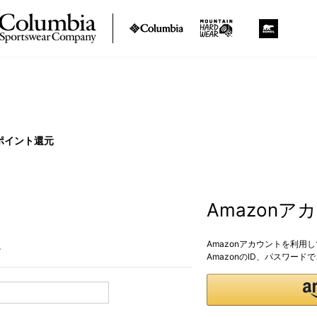
ポイント還元
Amazon
Amazonアカウントを利用
。
AmazonのID、パスワー