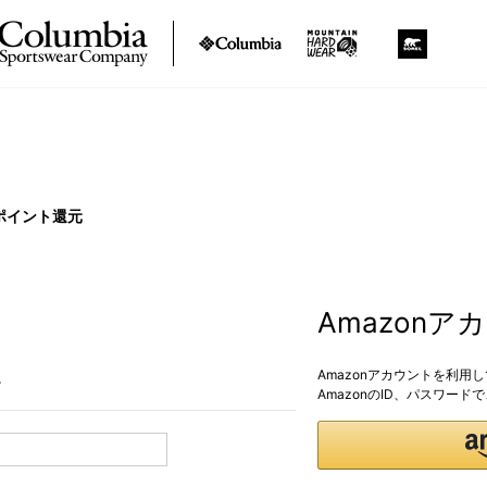
ポイント還元
Amazon
Amazonアカウントを利用
。
AmazonのID、パスワー