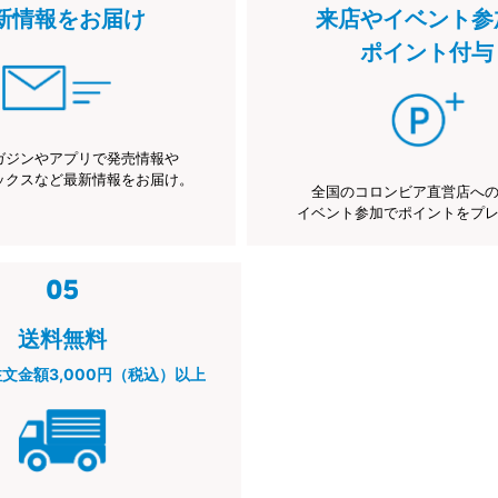
新情報をお届け
来店やイベント参
ポイント付与
ガジンやアプリで発売情報や
ックスなど最新情報をお届け。
全国のコロンビア直営店へ
イベント参加でポイントをプ
送料無料
注文金額3,000円（税込）以上