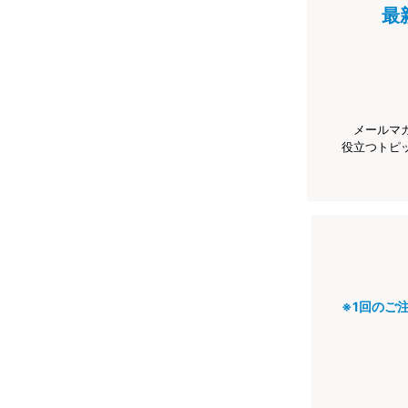
最
メールマ
役立つトピ
※1回のご