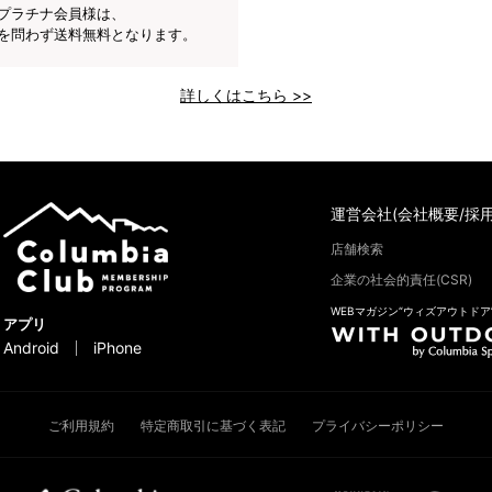
プラチナ会員様は、
を問わず送料無料となります。
詳しくはこちら >>
運営会社(会社概要/採用
店舗検索
企業の社会的責任(CSR)
WEBマガジン“ウィズアウトドア
アプリ
Android
iPhone
ご利用規約
特定商取引に基づく表記
プライバシーポリシー