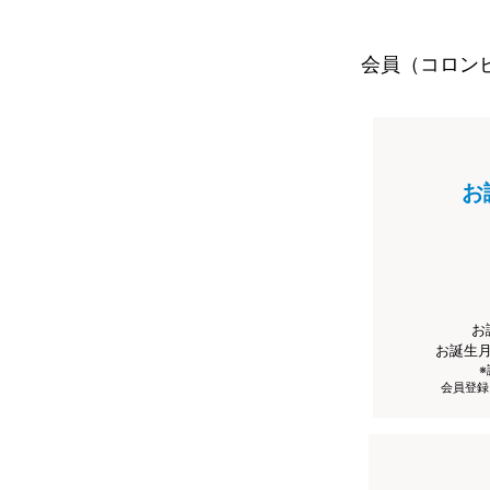
会員（コロン
お
お
お誕生
会員登録