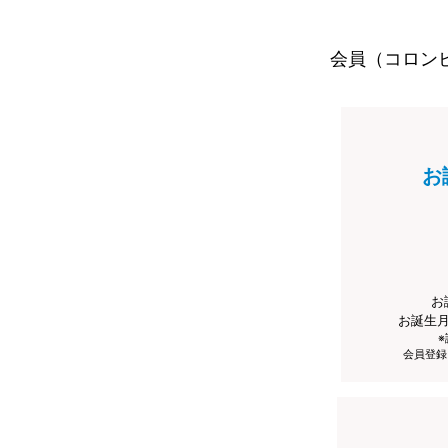
会員（コロン
お
お
お誕生
会員登録