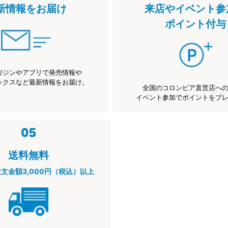
新情報をお届け
来店やイベント参
ポイント付与
ガジンやアプリで発売情報や
ックスなど最新情報をお届け。
全国のコロンビア直営店へ
イベント参加でポイントをプ
送料無料
注文金額3,000円（税込）以上