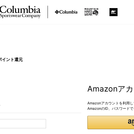
ポイント還元
Amazon
Amazonアカウントを利用
。
AmazonのID、パスワー