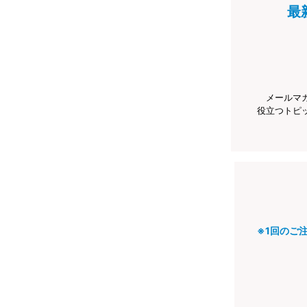
最
メールマ
役立つトピ
※1回のご