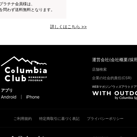
プラチナ会員様は、
を問わず送料無料となります。
詳しくはこちら >>
運営会社(会社概要/採用
店舗検索
企業の社会的責任(CSR)
WEBマガジン“ウィズアウトドア
アプリ
Android
iPhone
ご利用規約
特定商取引に基づく表記
プライバシーポリシー