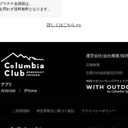
プラチナ会員様は、
を問わず送料無料となります。
詳しくはこちら >>
運営会社(会社概要/採用
店舗検索
企業の社会的責任(CSR)
WEBマガジン“ウィズアウトドア
アプリ
Android
iPhone
ご利用規約
特定商取引に基づく表記
プライバシーポリシー