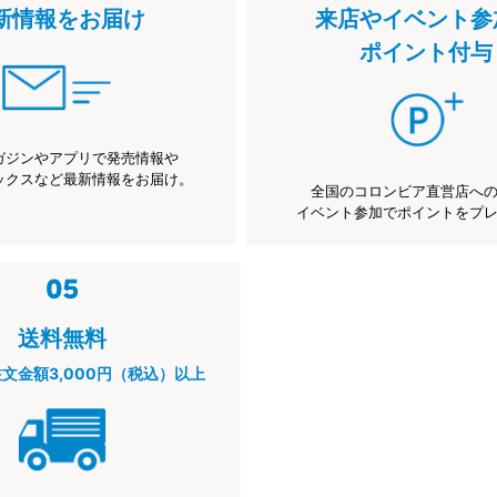
新情報をお届け
来店やイベント参
ポイント付与
ガジンやアプリで発売情報や
ックスなど最新情報をお届け。
全国のコロンビア直営店へ
イベント参加でポイントをプ
送料無料
注文金額3,000円（税込）以上