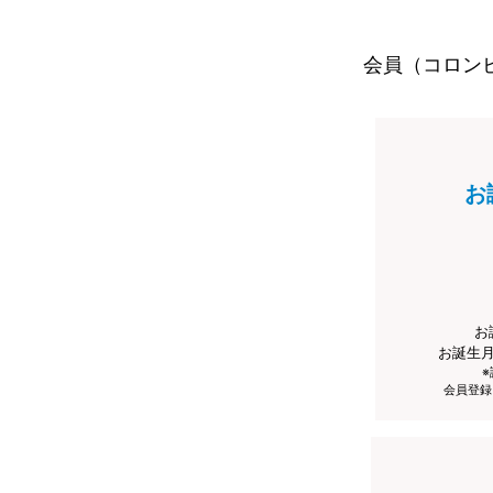
会員（コロン
お
お
お誕生
会員登録