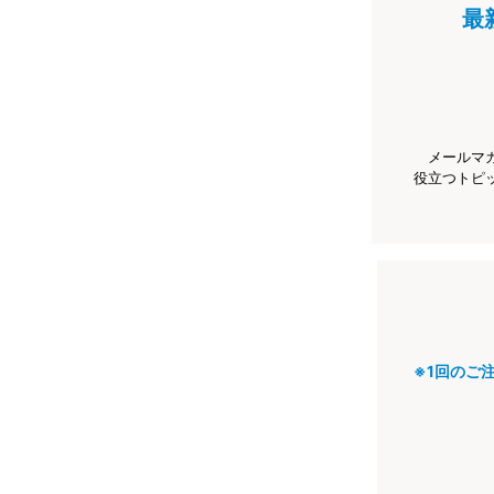
最
メールマ
役立つトピ
※1回のご