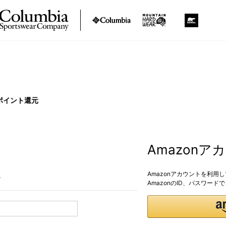
ポイント還元
Amazon
Amazonアカウントを利用
。
AmazonのID、パスワー