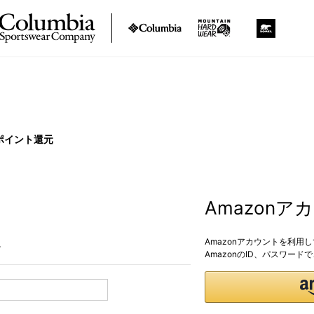
ポイント還元
Amazon
Amazonアカウントを利用
。
AmazonのID、パスワー