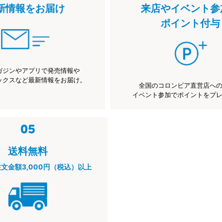
新情報をお届け
来店やイベント参
ポイント付与
ガジンやアプリで発売情報や
ックスなど最新情報をお届け。
全国のコロンビア直営店へ
イベント参加でポイントをプ
送料無料
注文金額3,000円（税込）以上