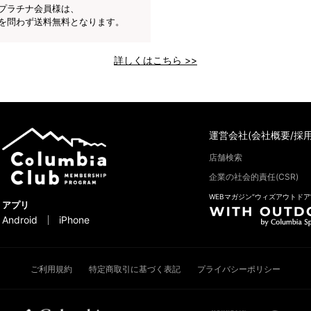
プラチナ会員様は、
を問わず送料無料となります。
詳しくはこちら >>
運営会社(会社概要/採用
店舗検索
企業の社会的責任(CSR)
WEBマガジン“ウィズアウトドア
アプリ
Android
iPhone
ご利用規約
特定商取引に基づく表記
プライバシーポリシー