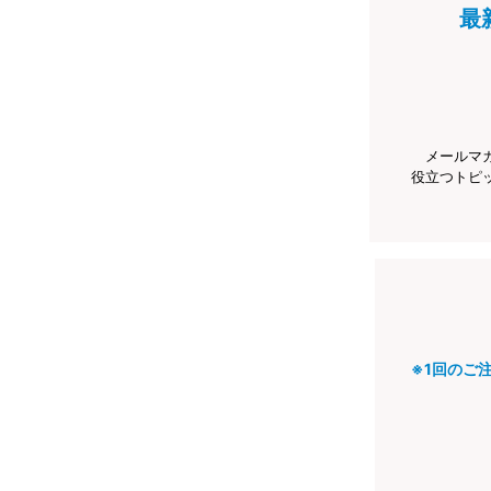
最
メールマ
役立つトピ
※1回のご