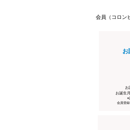
会員（コロン
お
お
お誕生
会員登録