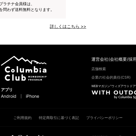
プラチナ会員様は、
を問わず送料無料となります。
詳しくはこちら >>
運営会社(会社概要/採用
店舗検索
企業の社会的責任(CSR)
WEBマガジン“ウィズアウトドア
アプリ
Android
iPhone
ご利用規約
特定商取引に基づく表記
プライバシーポリシー