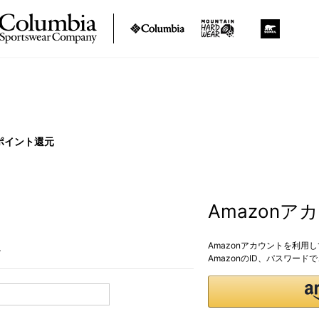
ポイント還元
Amazon
Amazonアカウントを利用
。
AmazonのID、パスワー