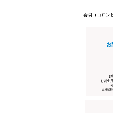
会員（コロン
お
お
お誕生
会員登録