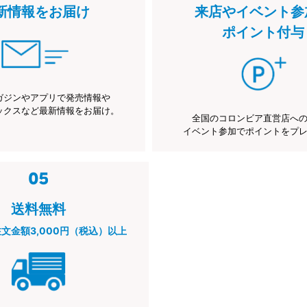
新情報をお届け
来店やイベント参
ポイント付与
ガジンやアプリで発売情報や
ックスなど最新情報をお届け。
全国のコロンビア直営店へ
イベント参加でポイントをプ
送料無料
注文金額3,000円（税込）以上