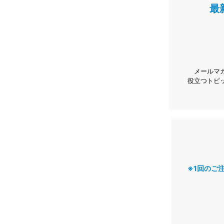
最
メールマ
役立つトピ
※1回のご