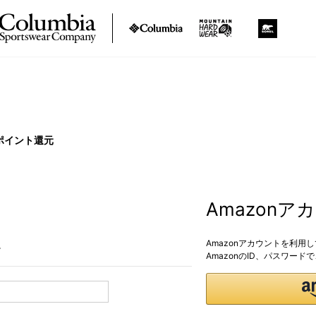
ポイント還元
Amazon
Amazonアカウントを利用
。
AmazonのID、パスワー