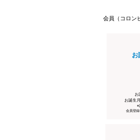
会員（コロン
お
お
お誕生
会員登録