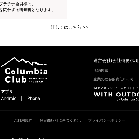
プラチナ会員様は、
を問わず送料無料となります。
詳しくはこちら >>
運営会社(会社概要/採用
店舗検索
企業の社会的責任(CSR)
WEBマガジン“ウィズアウトドア
アプリ
Android
iPhone
ご利用規約
特定商取引に基づく表記
プライバシーポリシー