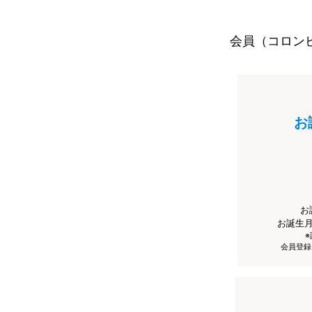
会員（コロン
お
お
お誕生
会員登録