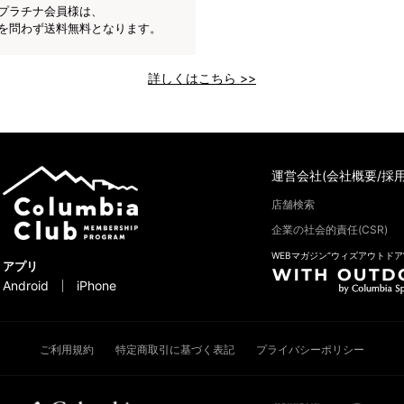
プラチナ会員様は、
を問わず送料無料となります。
詳しくはこちら >>
運営会社(会社概要/採用
店舗検索
企業の社会的責任(CSR)
WEBマガジン“ウィズアウトドア
アプリ
Android
iPhone
ご利用規約
特定商取引に基づく表記
プライバシーポリシー