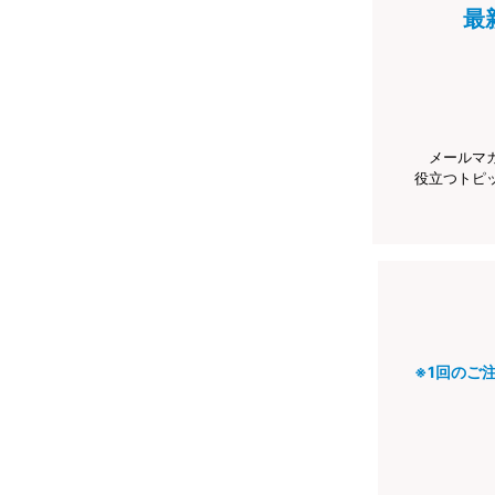
最
メールマ
役立つトピ
※1回のご