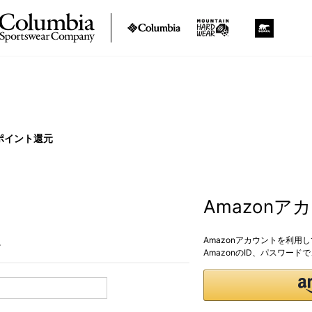
ポイント還元
Amazon
Amazonアカウントを利用
。
AmazonのID、パスワー