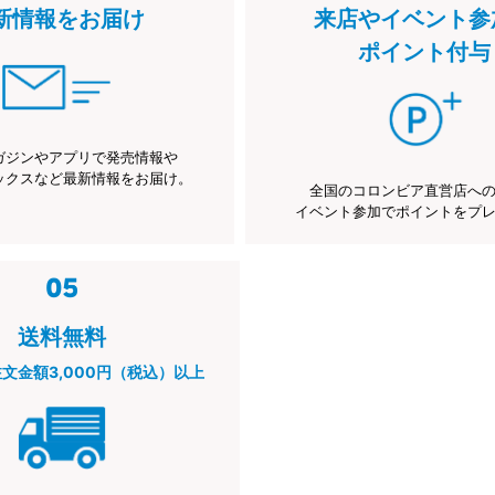
新情報をお届け
来店やイベント参
ポイント付与
ガジンやアプリで発売情報や
ックスなど最新情報をお届け。
全国のコロンビア直営店へ
イベント参加でポイントをプ
送料無料
注文金額3,000円（税込）以上