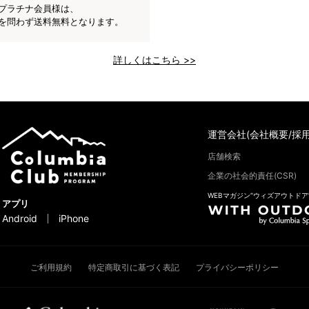
プラチナ会員様は、
を問わず送料無料となります。
詳しくはこちら >>
運営会社(会社概要/採用
店舗検索
企業の社会的責任(CSR)
WEBマガジン“ウィズアウトドア
アプリ
Android
iPhone
ご利用規約
特定商取引に基づく表記
プライバシーポリシー