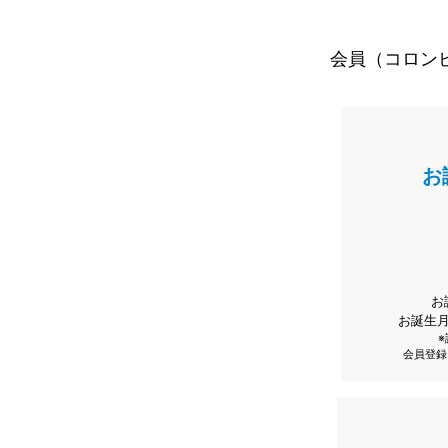
会員（コロン
お
お
お誕生
会員登録