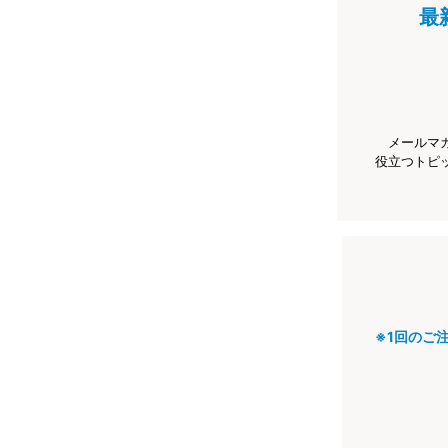
最
メールマ
役立つトピ
※1回のご