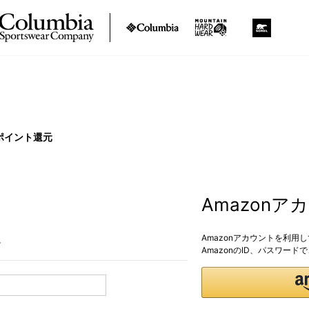
ポイント還元
Amazon
Amazonアカウントを利用
。
AmazonのID、パスワー