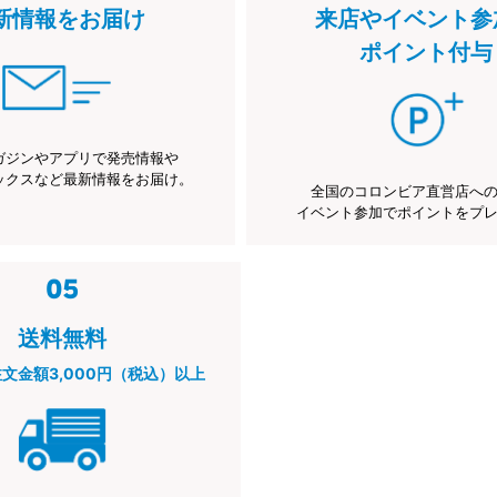
新情報をお届け
来店やイベント参
ポイント付与
ガジンやアプリで発売情報や
ックスなど最新情報をお届け。
全国のコロンビア直営店へ
イベント参加でポイントをプ
送料無料
注文金額3,000円（税込）以上