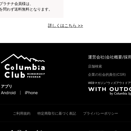
プラチナ会員様は、
を問わず送料無料となります。
詳しくはこちら >>
運営会社(会社概要/採用
店舗検索
企業の社会的責任(CSR)
WEBマガジン“ウィズアウトドア
アプリ
Android
iPhone
ご利用規約
特定商取引に基づく表記
プライバシーポリシー