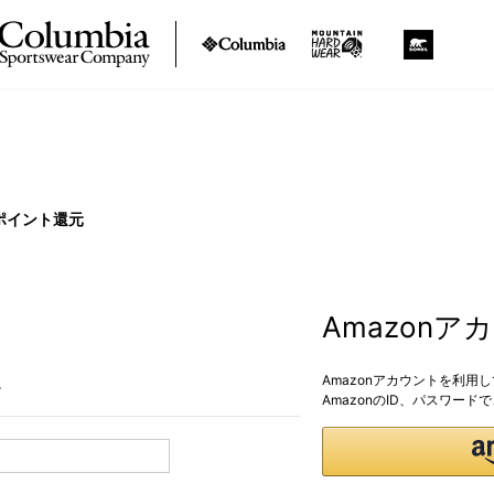
ポイント還元
Amazon
Amazonアカウントを利用
。
AmazonのID、パスワー