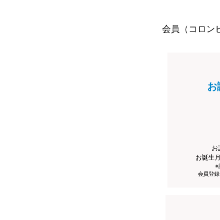
会員（コロン
お
お
お誕生
会員登録