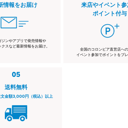
新情報をお届け
来店やイベント参
ポイント付与
ガジンやアプリで発売情報や
ックスなど最新情報をお届け。
全国のコロンビア直営店へ
イベント参加でポイントをプ
送料無料
注文金額3,000円（税込）以上