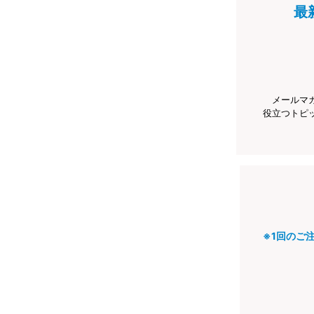
最
メールマ
役立つトピ
※1回のご