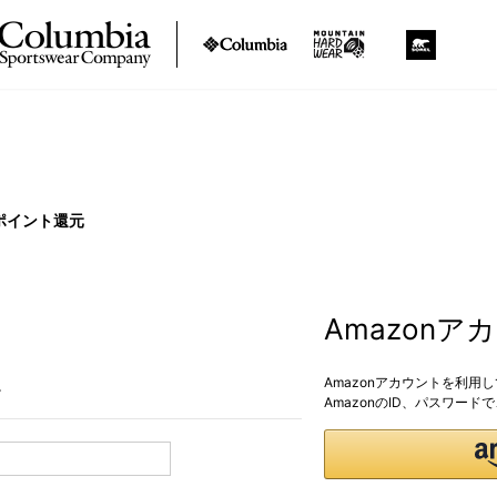
ポイント還元
Amazon
Amazonアカウントを利用
。
AmazonのID、パスワー