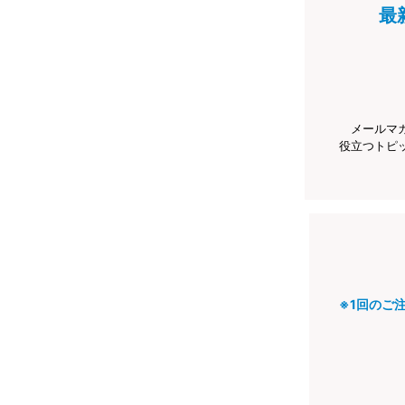
最
メールマ
役立つトピ
※1回のご