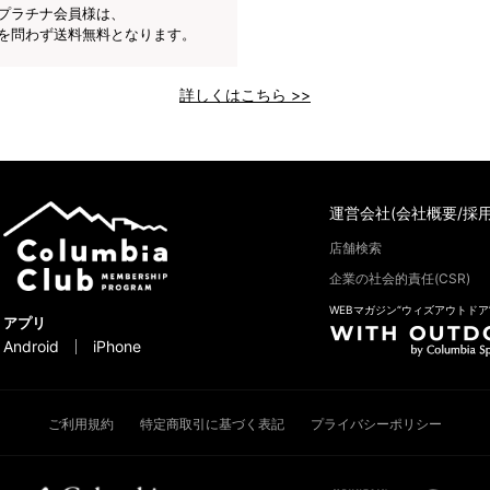
プラチナ会員様は、
を問わず送料無料となります。
詳しくはこちら >>
運営会社(会社概要/採用
店舗検索
企業の社会的責任(CSR)
WEBマガジン“ウィズアウトドア
アプリ
Android
iPhone
ご利用規約
特定商取引に基づく表記
プライバシーポリシー