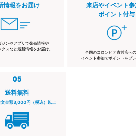
新情報をお届け
来店やイベント参
ポイント付与
ガジンやアプリで発売情報や
ックスなど最新情報をお届け。
全国のコロンビア直営店へ
イベント参加でポイントをプ
送料無料
注文金額3,000円（税込）以上