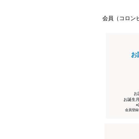
会員（コロン
お
お
お誕生
会員登録