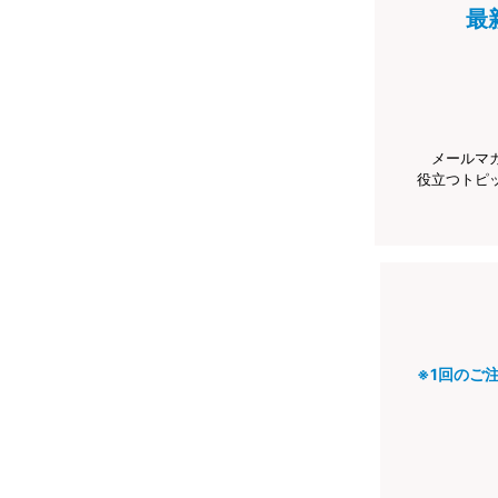
最
メールマ
役立つトピ
※1回のご