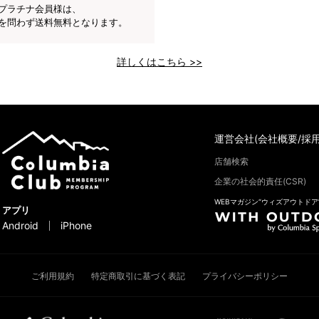
プラチナ会員様は、
を問わず送料無料となります。
詳しくはこちら >>
運営会社(会社概要/採用
店舗検索
企業の社会的責任(CSR)
WEBマガジン“ウィズアウトドア
アプリ
Android
iPhone
ご利用規約
特定商取引に基づく表記
プライバシーポリシー