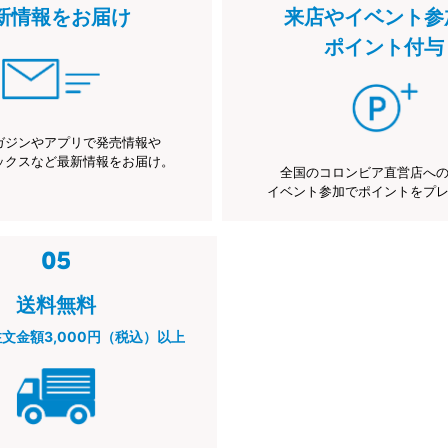
新情報をお届け
来店やイベント参
ポイント付与
ガジンやアプリで発売情報や
ックスなど最新情報をお届け。
全国のコロンビア直営店へ
イベント参加でポイントをプ
送料無料
注文金額3,000円（税込）以上