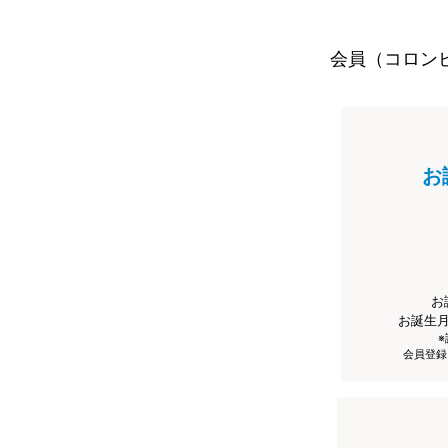
会員（コロン
お
お
お誕生
会員登録