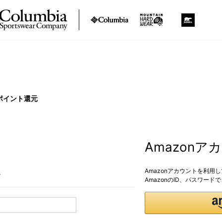
ポイント還元
Amazon
Amazonアカウントを利用
。
AmazonのID、パスワー