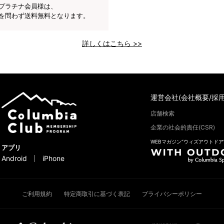
プラチナ会員様は、
を問わず送料無料となります。
詳しくはこちら >>
運営会社(会社概要/採用
店舗検索
企業の社会的責任(CSR)
WEBマガジン“ウィズアウトドア
アプリ
Android
iPhone
ご利用規約
特定商取引に基づく表記
プライバシーポリシー