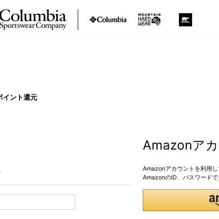
ポイント還元
Amazon
Amazonアカウントを利用
。
AmazonのID、パスワー