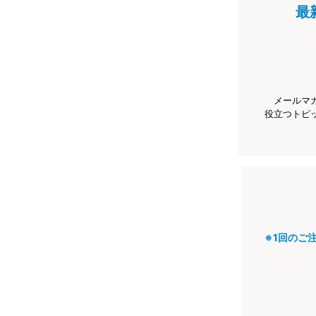
最
メールマ
役立つトピ
※1回のご