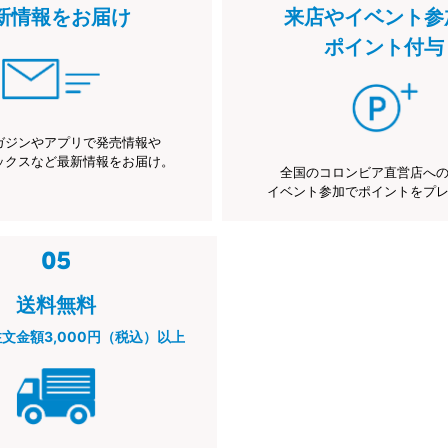
新情報をお届け
来店やイベント参
ポイント付与
ガジンやアプリで発売情報や
ックスなど最新情報をお届け。
全国のコロンビア直営店へ
イベント参加でポイントをプ
送料無料
注文金額3,000円（税込）以上