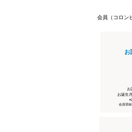
会員（コロン
お
お
お誕生
会員登録