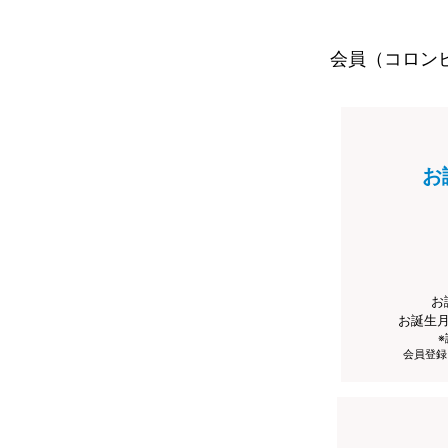
会員（コロン
お
お
お誕生
会員登録