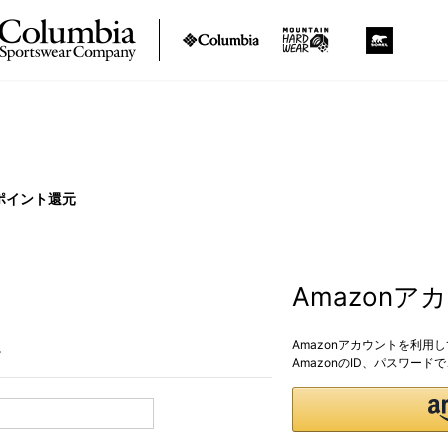
ポイント還元
Amazon
Amazonアカウントを利用
。
AmazonのID、パスワー