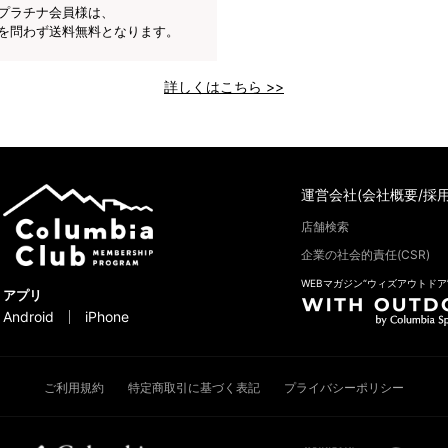
プラチナ会員様は、
を問わず送料無料となります。
詳しくはこちら >>
運営会社(会社概要/採用
店舗検索
企業の社会的責任(CSR)
WEBマガジン“ウィズアウトドア
アプリ
Android
iPhone
ご利用規約
特定商取引に基づく表記
プライバシーポリシー