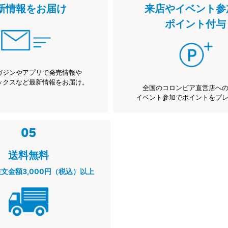
新情報をお届け
来店やイベント参
ポイント付与
ガジンやアプリで発売情報や
ックスなど最新情報をお届け。
全国のコロンビア直営店へ
イベント参加でポイントをプ
送料無料
注文金額3,000円（税込）以上