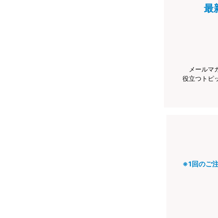
最
メールマ
役立つトピ
※1回のご