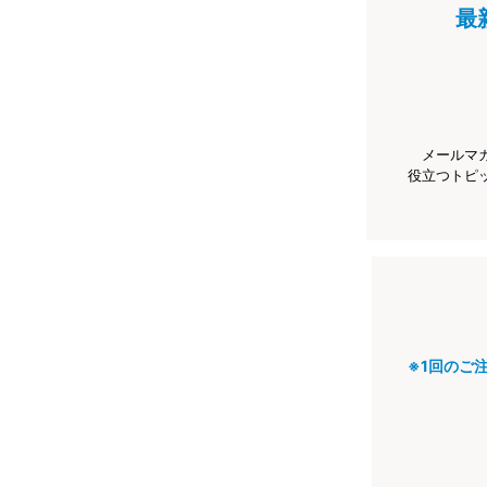
最
メールマ
役立つトピ
※1回のご