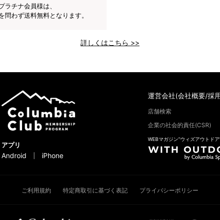
プラチナ会員様は、
を問わず送料無料となります。
詳しくはこちら >>
運営会社(会社概要/採用
店舗検索
企業の社会的責任(CSR)
WEBマガジン“ウィズアウトドア
アプリ
Android
iPhone
ご利用規約
特定商取引に基づく表記
プライバシーポリシー