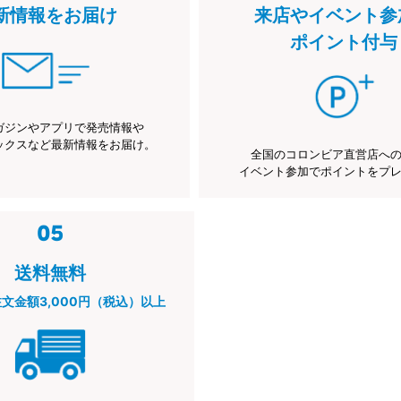
新情報をお届け
来店やイベント参
ポイント付与
ガジンやアプリで発売情報や
ックスなど最新情報をお届け。
全国のコロンビア直営店へ
イベント参加でポイントをプ
送料無料
注文金額3,000円（税込）以上