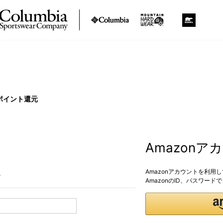
ポイント還元
Amazon
Amazonアカウントを利用
。
AmazonのID、パスワー