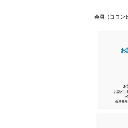
会員（コロン
お
お
お誕生
会員登録