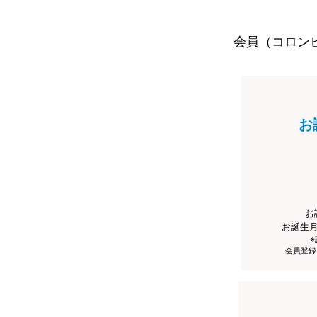
会員（コロン
お
お
お誕生
会員登録