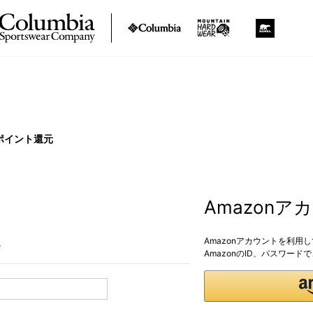
ポイント還元
Amazon
Amazonアカウントを利用
。
AmazonのID、パスワー