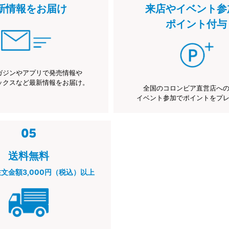
新情報をお届け
来店やイベント参
ポイント付与
ガジンやアプリで発売情報や
ックスなど最新情報をお届け。
全国のコロンビア直営店へ
イベント参加でポイントをプ
送料無料
注文金額3,000円（税込）以上