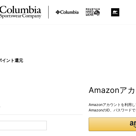
ポイント還元
Amazon
Amazonアカウントを利用
。
AmazonのID、パスワー