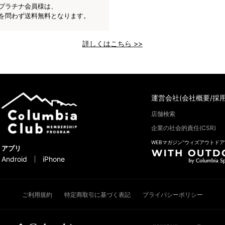
プラチナ会員様は、
を問わず送料無料となります。
詳しくはこちら >>
運営会社(会社概要/採用
店舗検索
企業の社会的責任(CSR)
WEBマガジン“ウィズアウトドア
アプリ
Android
iPhone
ご利用規約
特定商取引に基づく表記
プライバシーポリシー