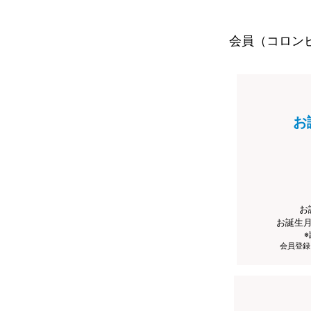
会員（コロン
お
お
お誕生
会員登録