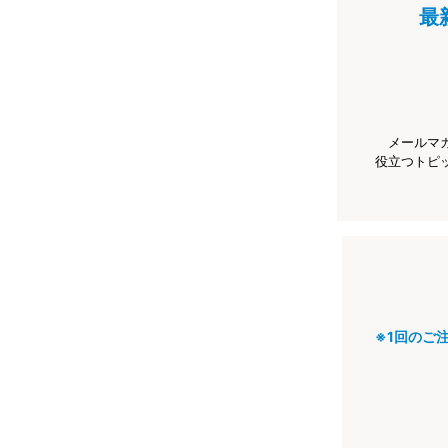
最
メールマ
役立つトピ
※1回のご