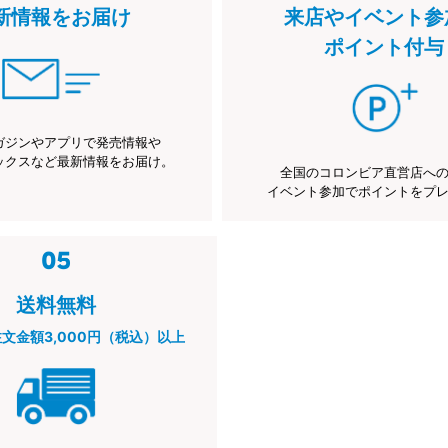
新情報をお届け
来店やイベント参
ポイント付与
ガジンやアプリで発売情報や
ックスなど最新情報をお届け。
全国のコロンビア直営店へ
イベント参加でポイントをプ
送料無料
注文金額3,000円（税込）以上