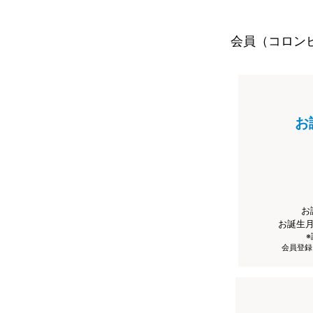
会員（コロン
お
お
お誕生
会員登録