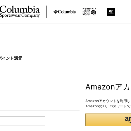
ポイント還元
Amazon
Amazonアカウントを利用
。
AmazonのID、パスワー