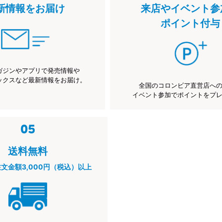
新情報をお届け
来店やイベント参
ポイント付与
ガジンやアプリで発売情報や
ックスなど最新情報をお届け。
全国のコロンビア直営店へ
イベント参加でポイントをプ
送料無料
注文金額3,000円（税込）以上