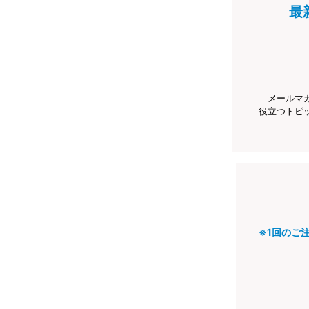
最
メールマ
役立つトピ
※1回のご