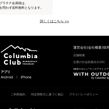
プラチナ会員様は、
を問わず送料無料となります。
詳しくはこちら >>
運営会社(会社概要/採用
店舗検索
企業の社会的責任(CSR)
WEBマガジン“ウィズアウトドア
アプリ
Android
iPhone
ご利用規約
特定商取引に基づく表記
プライバシーポリシー