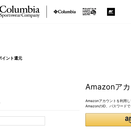
ポイント還元
Amazon
Amazonアカウントを利用
。
AmazonのID、パスワー