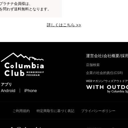
プラチナ会員様は、
を問わず送料無料となります。
詳しくはこちら >>
運営会社(会社概要/採用
店舗検索
企業の社会的責任(CSR)
WEBマガジン“ウィズアウトドア
アプリ
Android
iPhone
ご利用規約
特定商取引に基づく表記
プライバシーポリシー