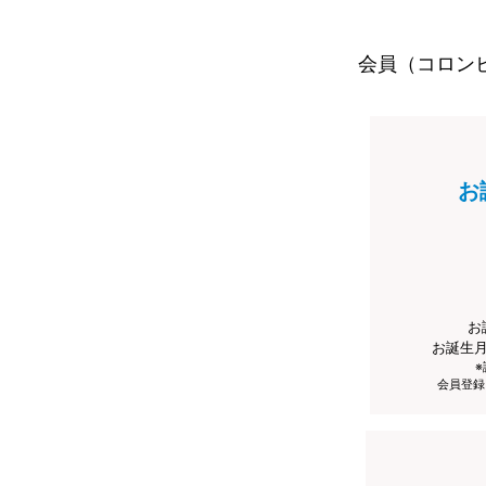
会員（コロン
お
お
お誕生
会員登録