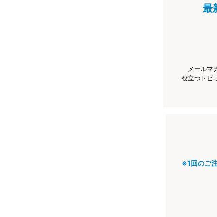
最
メールマ
役立つトピ
※1回のご