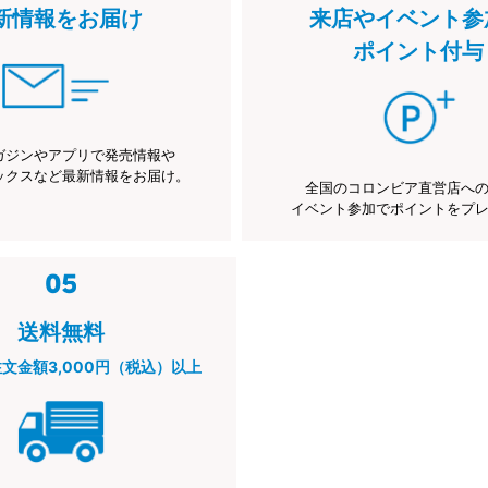
新情報をお届け
来店やイベント参
ポイント付与
ガジンやアプリで発売情報や
ックスなど最新情報をお届け。
全国のコロンビア直営店へ
イベント参加でポイントをプ
送料無料
注文金額3,000円（税込）以上