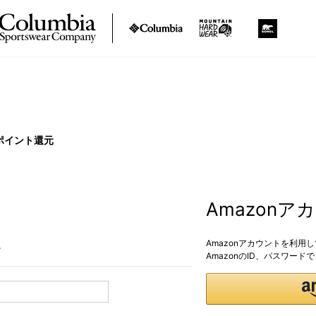
ポイント還元
Amazon
Amazonアカウントを利用
。
AmazonのID、パスワー