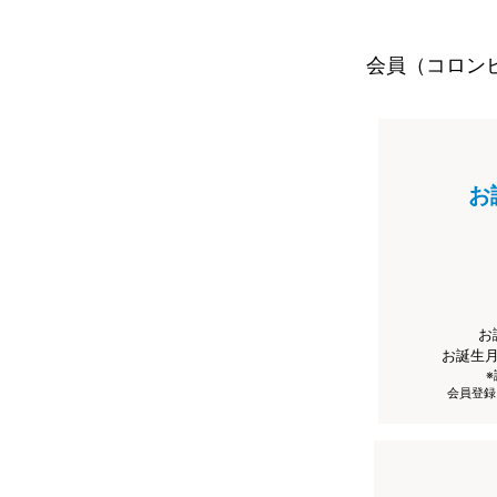
会員（コロン
お
お
お誕生
会員登録