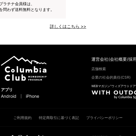
プラチナ会員様は、
を問わず送料無料となります。
詳しくはこちら >>
運営会社(会社概要/採用
店舗検索
企業の社会的責任(CSR)
WEBマガジン“ウィズアウトドア
アプリ
Android
iPhone
ご利用規約
特定商取引に基づく表記
プライバシーポリシー