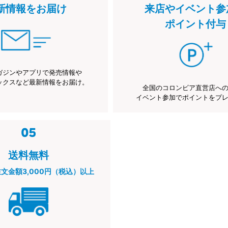
新情報をお届け
来店やイベント参
ポイント付与
ガジンやアプリで発売情報や
ックスなど最新情報をお届け。
全国のコロンビア直営店へ
イベント参加でポイントをプ
送料無料
注文金額3,000円（税込）以上