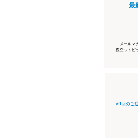
最
メールマ
役立つトピ
※1回のご