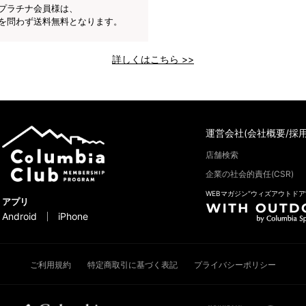
プラチナ会員様は、
を問わず送料無料となります。
詳しくはこちら >>
運営会社(会社概要/採用
店舗検索
企業の社会的責任(CSR)
WEBマガジン“ウィズアウトドア
アプリ
Android
iPhone
ご利用規約
特定商取引に基づく表記
プライバシーポリシー