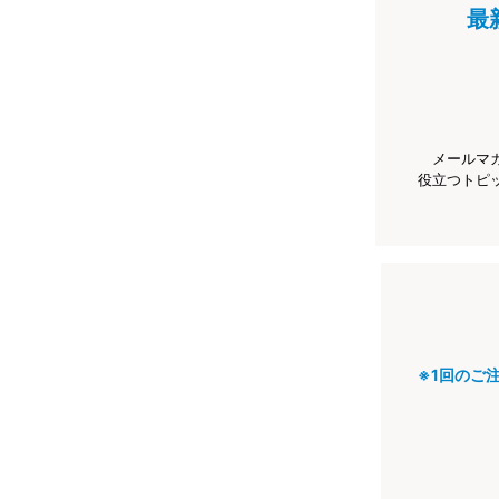
最
メールマ
役立つトピ
※1回のご