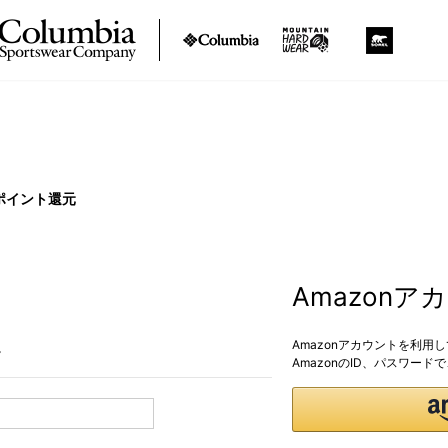
ポイント還元
Amazon
Amazonアカウントを利用
。
AmazonのID、パスワー