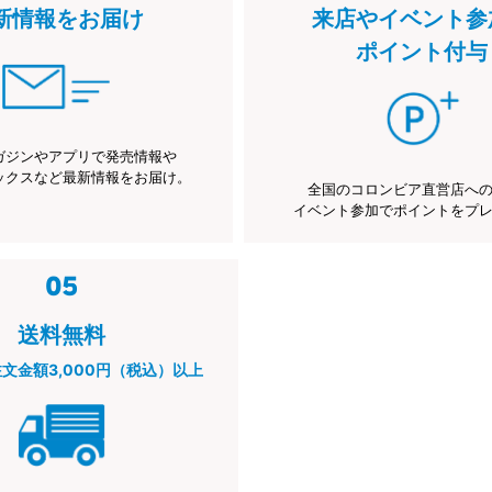
新情報をお届け
来店やイベント参
ポイント付与
ガジンやアプリで発売情報や
ックスなど最新情報をお届け。
全国のコロンビア直営店へ
イベント参加でポイントをプ
送料無料
注文金額3,000円（税込）以上