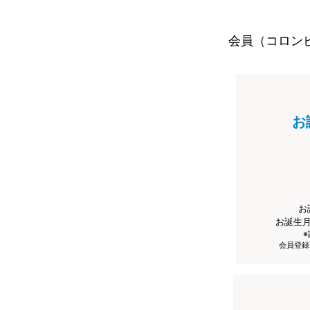
会員（コロン
お
お
お誕生
会員登録