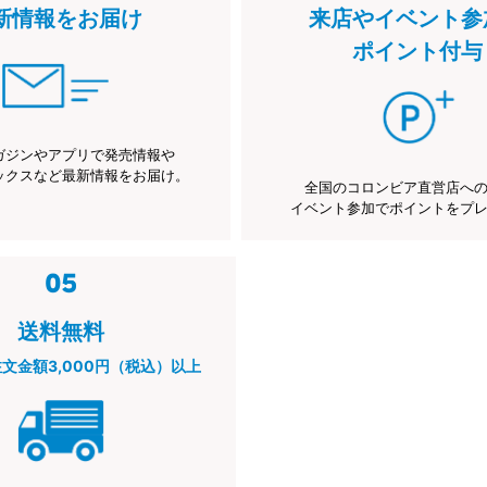
新情報をお届け
来店やイベント参
ポイント付与
ガジンやアプリで発売情報や
ックスなど最新情報をお届け。
全国のコロンビア直営店へ
イベント参加でポイントをプ
送料無料
注文金額3,000円（税込）以上