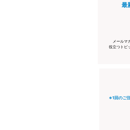
最
メールマ
役立つトピ
※1回のご