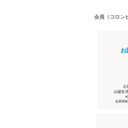
会員（コロン
お
お
お誕生
会員登録