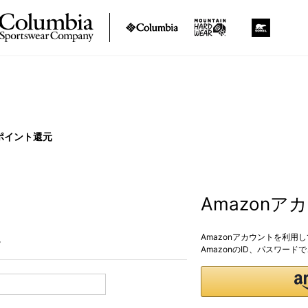
ポイント還元
Amazon
Amazonアカウントを利用
。
AmazonのID、パスワー