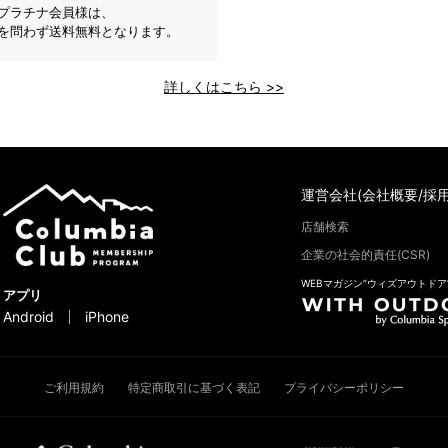
プラチナ会員様は、
を問わず送料無料となります。
詳しくはこちら >>
運営会社(会社概要/採用
店舗検索
企業の社会的責任(CSR)
WEBマガジン“ウィズアウトドア
アプリ
Android
iPhone
ご利用規約
特定商取引に基づく表記
プライバシーポリシー