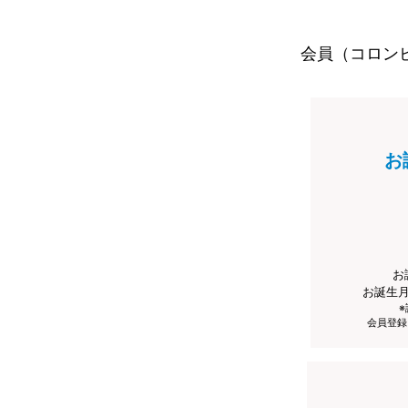
会員（コロン
お
お
お誕生
会員登録