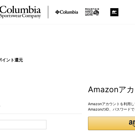
ポイント還元
Amazon
Amazonアカウントを利用
。
AmazonのID、パスワー