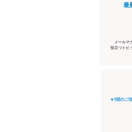
最
メールマ
役立つトピ
※1回のご