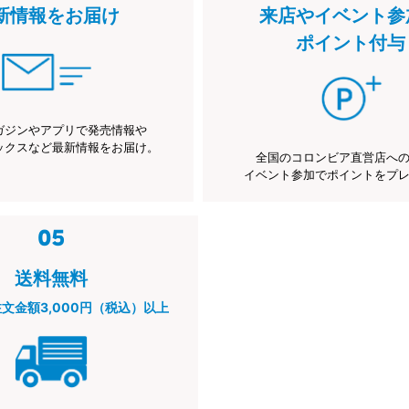
新情報をお届け
来店やイベント参
ポイント付与
ガジンやアプリで発売情報や
ックスなど最新情報をお届け。
全国のコロンビア直営店へ
イベント参加でポイントをプ
送料無料
注文金額3,000円（税込）以上