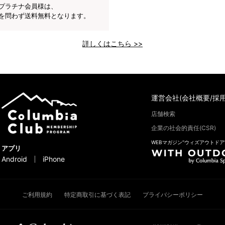
プラチナ会員様は、
を問わず送料無料となります。
詳しくはこちら >>
運営会社(会社概要/採用
店舗検索
企業の社会的責任(CSR)
WEBマガジン“ウィズアウトドア
アプリ
Android
iPhone
ご利用規約
特定商取引に基づく表記
プライバシーポリシー