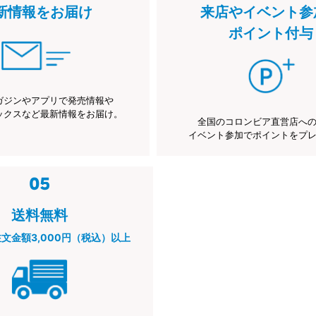
新情報をお届け
来店やイベント参
ポイント付与
ガジンやアプリで発売情報や
ックスなど最新情報をお届け。
全国のコロンビア直営店へ
イベント参加でポイントをプ
送料無料
注文金額3,000円（税込）以上