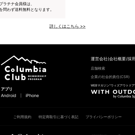
プラチナ会員様は、
を問わず送料無料となります。
詳しくはこちら >>
運営会社(会社概要/採用
店舗検索
企業の社会的責任(CSR)
WEBマガジン“ウィズアウトドア
アプリ
Android
iPhone
ご利用規約
特定商取引に基づく表記
プライバシーポリシー