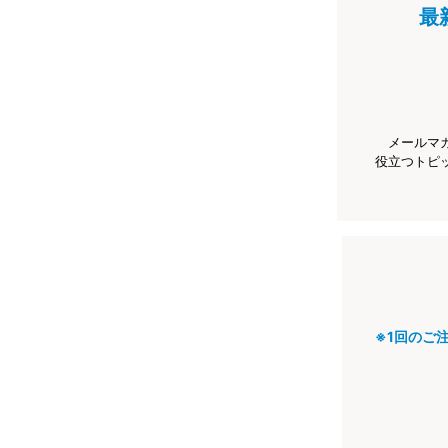
最
メールマ
役立つトピ
※1回のご