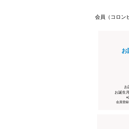
会員（コロン
お
お
お誕生
会員登録