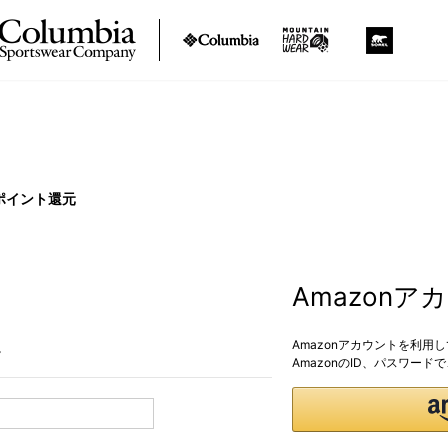
ポイント還元
Amazon
Amazonアカウントを利用
。
AmazonのID、パスワー