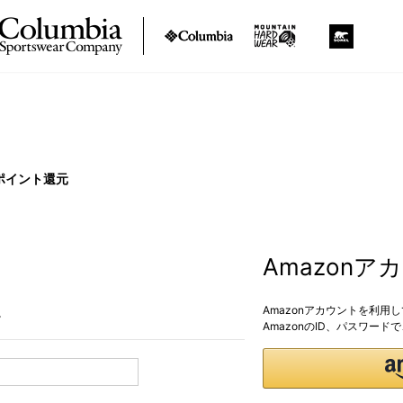
ポイント還元
Amazon
Amazonアカウントを利用
。
AmazonのID、パスワー