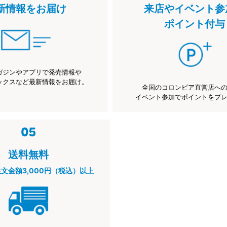
新情報をお届け
来店やイベント参
ポイント付与
ガジンやアプリで発売情報や
ックスなど最新情報をお届け。
全国のコロンビア直営店へ
イベント参加でポイントをプ
送料無料
注文金額3,000円（税込）以上