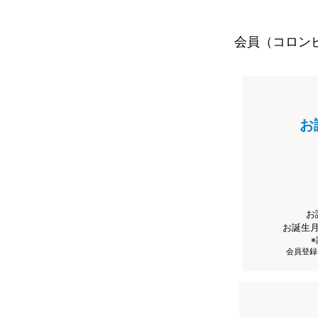
会員（コロン
お
お
お誕生
会員登録