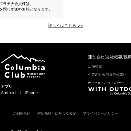
プラチナ会員様は、
を問わず送料無料となります。
詳しくはこちら >>
運営会社(会社概要/採用
店舗検索
企業の社会的責任(CSR)
WEBマガジン“ウィズアウトドア
アプリ
Android
iPhone
ご利用規約
特定商取引に基づく表記
プライバシーポリシー