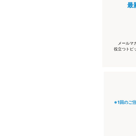
最
メールマ
役立つトピ
※1回のご