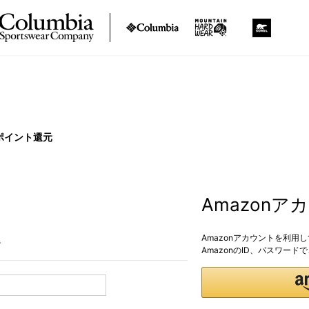
ポイント還元
Amazon
Amazonアカウントを利用
。
AmazonのID、パスワー