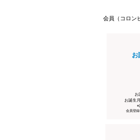
会員（コロン
お
お
お誕生
会員登録