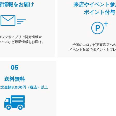
新情報をお届け
来店やイベント参
ポイント付与
ガジンやアプリで発売情報や
ックスなど最新情報をお届け。
全国のコロンビア直営店へ
イベント参加でポイントをプ
送料無料
注文金額3,000円（税込）以上