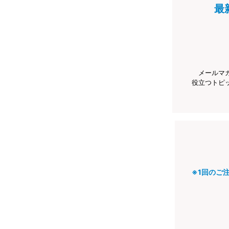
最
メールマ
役立つトピ
※1回のご