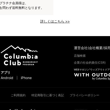
プラチナ会員様は、
を問わず送料無料となります。
詳しくはこちら >>
運営会社(会社概要/採用
店舗検索
企業の社会的責任(CSR)
WEBマガジン“ウィズアウトドア
アプリ
Android
iPhone
ご利用規約
特定商取引に基づく表記
プライバシーポリシー